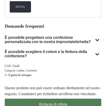
Domande frequenti
È possibile progettare una confezione
personalizzata con la nostra impronta/etichetta?
Sì, possiamo progettare imballaggi personalizzati con il vostro
È possibile scegliere il colore e la finitura della
soggetto. Il nostro team è specializzato nello sviluppo di
confezione?
soluzioni di packaging su misura per soddisfare le vostre
Sì, in molti casi è possibile scegliere il colore e la finitura
COD:
25ml8
esigenze specifiche.
dell'imballaggio. Il nostro team sarà lieto di consigliarvi il
Categorie:
Lattine
,
Cosmetici
colore e la finitura ottimali per l'imballaggio del vostro
5 - 8 giorni di consegna
prodotto.
Questo prodotto non può essere ordinato direttamente nel nostro
negozio. Contattateci per richiedere un'offerta non vincolante.
Richiesta di offerta