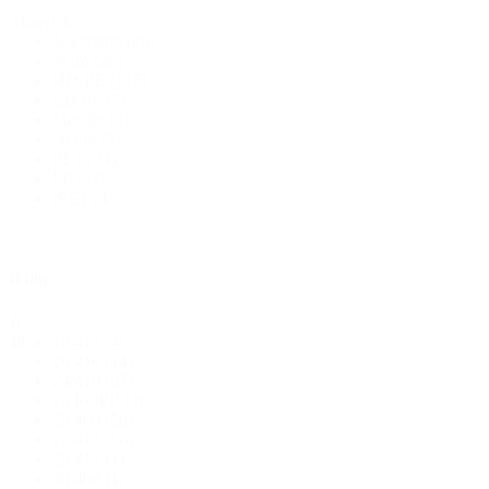
Materiale
Alluminio
(29)
Vetro
(26)
HD-PE
(115)
LD-PE
(7)
Metallo
(3)
Nylon
(3)
PET
(34)
PP
(33)
rPET
(4)
Bottiglie di birra
(16)
Il filo
Prodotti chimici
(267)
Il
18/415
(4)
filo
20/410
(14)
24/410
(63)
28 ROPP
(3)
28/400
(50)
28/410
(56)
28/415
(1)
38/400
(1)