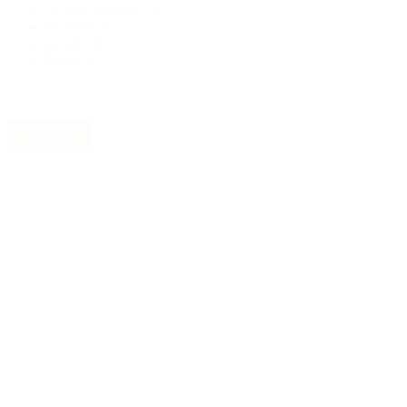
Laccato incolore
(9)
Variabile
(8)
metallo
(6)
Rosso
(6)
Lattine
(73)
Reset
Materiale
Materiale
Alluminio
(29)
Vetro
(26)
HD-PE
(115)
LD-PE
(7)
Metallo
(3)
Nylon
(3)
PET
(34)
PP
(33)
rPET
(4)