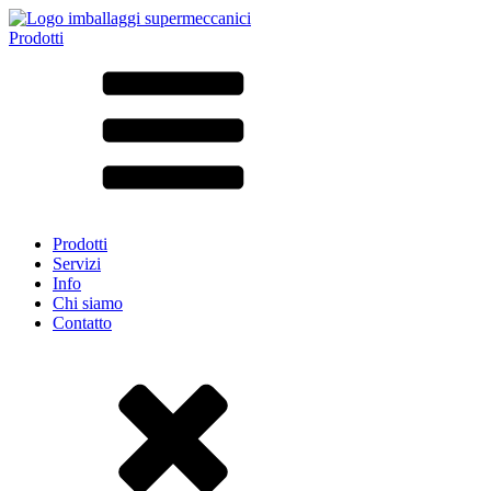
Prodotti
Tutti i prodotti ➔
Secondo il materiale
SAN
SAN/SMMA
Alluminio
Lamiera
Vetro
HD-PE
Cartone
LD-PE
Prodotti
Metallo
Servizi
PET
Info
PP
Chi siamo
rPET
Contatto
Gres
Banda stagnata
Nylon
rHD-PE