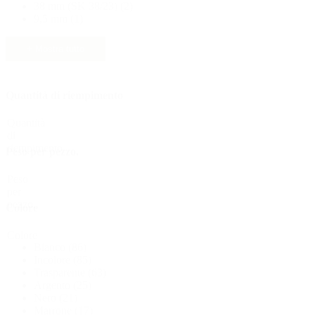
38 mm (SK 38/23)
(2)
9,5 mm
(1)
+ Mostra tutto
Quantità di riempimento
Quantità
di
Distributori e pompe
(30)
riempimento
Peso per pezzo.
Peso
per
pezzo.
Colore
Colore
Bianco
(86)
Incolore
(85)
Trasparente
(63)
Argento
(25)
Nero
(21)
Marrone
(17)