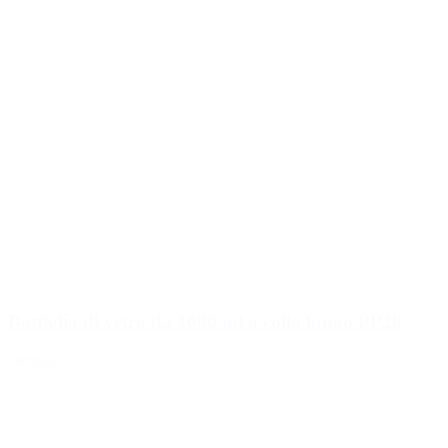
Spruzzatore
(18)
Bottiglia di vetro da 1000 ml a collo lungo PP28
Dettagli
Serbatoi
(2)