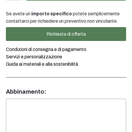
AP
28/410
Se avete un
importo specifico
potete semplicemente
natur
quantità
contattarci per richiedere un preventivo non vincolante.
Richiesta di offerta
Condizioni di consegna e di pagamento
Servizi e personalizzazione
Guida ai materiali e alla sostenibilità
Abbinamento: