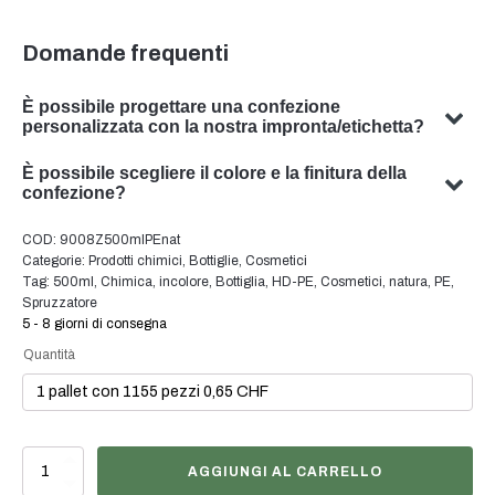
Domande frequenti
È possibile progettare una confezione
personalizzata con la nostra impronta/etichetta?
Sì, possiamo progettare imballaggi personalizzati con il
È possibile scegliere il colore e la finitura della
vostro soggetto. Il nostro team è specializzato nello
confezione?
sviluppo di soluzioni di packaging su misura per
Sì, in molti casi è possibile scegliere il colore e la finitura
COD:
9008Z500mlPEnat
soddisfare le vostre esigenze specifiche.
dell'imballaggio. Il nostro team sarà lieto di consigliarvi il
Categorie:
Prodotti chimici
,
Bottiglie
,
Cosmetici
colore e la finitura ottimali per l'imballaggio del vostro
Tag:
500ml
,
Chimica
,
incolore
,
Bottiglia
,
HD-PE
,
Cosmetici
,
natura
,
PE
,
Spruzzatore
prodotto.
5 - 8 giorni di consegna
Quantità
500ml
AGGIUNGI AL CARRELLO
Sprühflasche