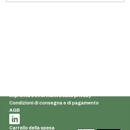
Supermatic Plastic Packaging GmbH
Ackerstrasse 46
8610 Uster
Svizzera
E-mail:
info@supermatic.ch
Tel.: +41 (0)44 941 3322
Fax: +41 (0)44 941 3324
Italian
Impronta e informativa sulla privacy
Condizioni di consegna e di pagamento
AGB
Carrello della spesa