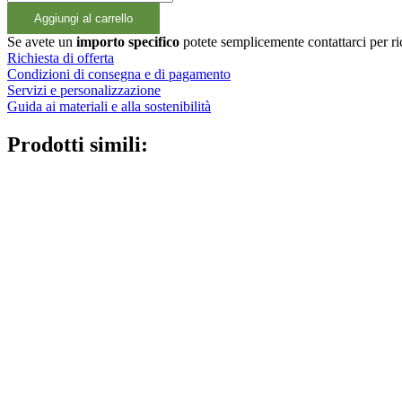
Rundflasche
Aggiungi al carrello
Weiss
inkl.
Se avete un
importo specifico
potete semplicemente contattarci per r
Foamer
Richiesta di offerta
94
Condizioni di consegna e di pagamento
quantità
Servizi e personalizzazione
Guida ai materiali e alla sostenibilità
Prodotti simili: