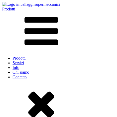
Prodotti
Tutti i prodotti ➔
Secondo il materiale
SAN
SAN/SMMA
Alluminio
Lamiera
Vetro
HD-PE
Cartone
LD-PE
Prodotti
Metallo
Servizi
PET
Info
PP
Chi siamo
rPET
Contatto
Gres
Banda stagnata
Nylon
rHD-PE
Borsa e Bag-in-Box
(9)