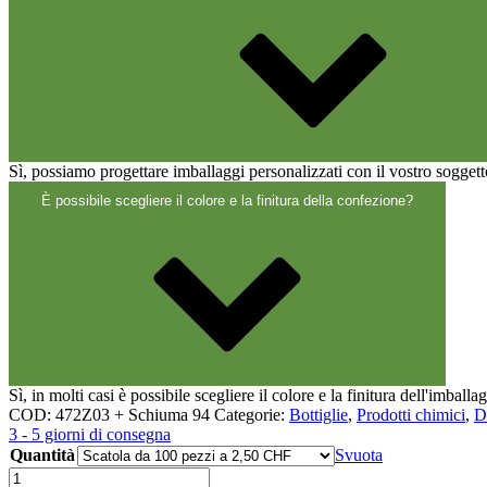
Chiusure
(173)
Bottiglie di vino e bottiglie di champa
Sì, possiamo progettare imballaggi personalizzati con il vostro soggett
È possibile scegliere il colore e la finitura della confezione?
Sì, in molti casi è possibile scegliere il colore e la finitura dell'imballa
COD:
472Z03 + Schiuma 94
Categorie:
Bottiglie
,
Prodotti chimici
,
D
3 - 5 giorni di consegna
Quantità
Svuota
245ml