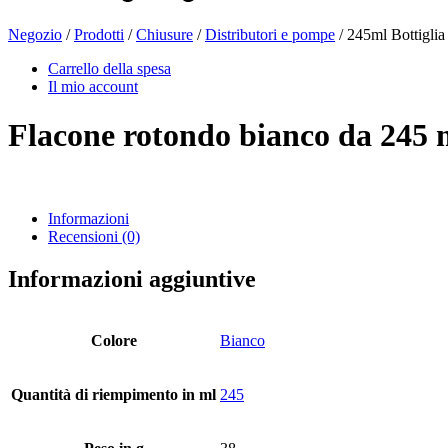
Negozio
/
Prodotti
/
Chiusure
/
Distributori e pompe
/ 245ml Bottiglia
Bottiglie di birra
(16)
Carrello della spesa
Il mio account
Flacone rotondo bianco da 245 
Prodotti chimici
(267)
Informazioni
Recensioni (0)
Distributori e pompe
(30)
Informazioni aggiuntive
Lattine
(73)
Colore
Bianco
Quantità di riempimento in ml
245
Nebulizzatore fine
(8)