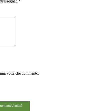
ntrassegnati
*
ssima volta che commento.
ronta/etichetta?