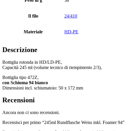
Peso in g
38
Bottiglie
(519)
Il filo
24/410
Materiale
HD-PE
Bottiglie di riempimento a caldo
(6)
Descrizione
Bottiglia rotonda in HD/LD-PE,
Contenitore
(21)
Capacità 245 ml (volume tecnico di riempimento 2/3),
Bottiglia tipo 472Z,
con Schiuma 94 bianco
Cosmetici
(292)
Dimensioni incl. schiumatoio: 50 x 172 mm
Recensioni
Cibo
(483)
Ancora non ci sono recensioni.
Recensisci per primo “245ml Rundflasche Weiss inkl. Foamer 94”