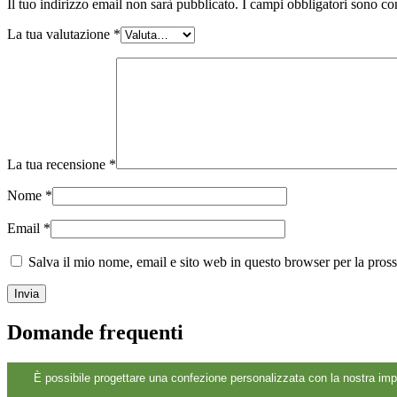
Il tuo indirizzo email non sarà pubblicato.
I campi obbligatori sono co
Sostenibile
(301)
La tua valutazione
*
Bottiglie per salse
(24)
La tua recensione
*
Bottiglie per liquori
(81)
Nome
*
Email
*
Spruzzatore
(18)
Salva il mio nome, email e sito web in questo browser per la pro
Serbatoi
(2)
Domande frequenti
È possibile progettare una confezione personalizzata con la nostra imp