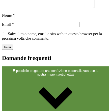
Chiusure
(173)
Nome
*
Bottiglie di vino e bottiglie di
Email
*
champagne
(83)
Salva il mio nome, email e sito web in questo browser per la
prossima volta che commento.
Domande frequenti
È possibile progettare una confezione personalizzata con la
nostra impronta/etichetta?