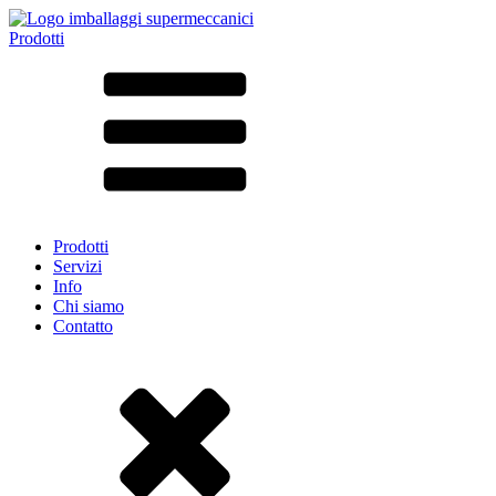
Prodotti
Tutti i prodotti ➔
Secondo il materiale
SAN
SAN/SMMA
Alluminio
Lamiera
Vetro
HD-PE
Cartone
LD-PE
Prodotti
Metallo
Servizi
PET
Info
PP
Chi siamo
rPET
Contatto
Gres
Banda stagnata
Nylon
rHD-PE
Borsa e Bag-in-Box
(9)