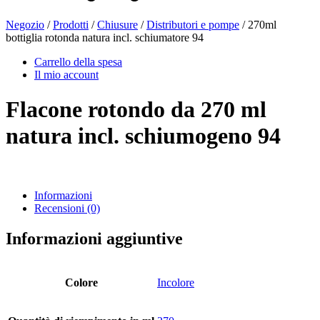
Negozio
/
Prodotti
/
Chiusure
/
Distributori e pompe
/ 270ml
bottiglia rotonda natura incl. schiumatore 94
Bottiglie di birra
(16)
Carrello della spesa
Il mio account
Flacone rotondo da 270 ml
Prodotti chimici
(267)
natura incl. schiumogeno 94
Distributori e pompe
(30)
Informazioni
Recensioni (0)
Lattine
(73)
Informazioni aggiuntive
Colore
Incolore
Nebulizzatore fine
(8)