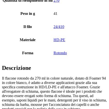
Quantità di riempimento in ml
270
Bottiglie
(519)
Peso in g
41
Il filo
24/410
Bottiglie di riempimento a caldo
(6)
Materiale
HD-PE
Contenitore
(21)
Forma
Rotondo
Descrizione
Cosmetici
(292)
Il flacone rotondo da 270 ml in colore naturale, dotato di Foamer 94
in colore bianco, è adatto a diverse applicazioni grazie alla sua
specifica costruzione in HD/LD-PE e all'attacco Foamer. Grazie
all'erogatore di schiuma, questo flacone è ideale per i prodotti che
Cibo
(483)
devono essere erogati sotto forma di schiuma. Tra questi, ad
esempio, saponi liquidi per le mani, detergenti per il viso in schiuma,
schiuma da barba, mousse per l'acconciatura dei capelli o anche
prodotti speciali per la pulizia della casa in schiuma.