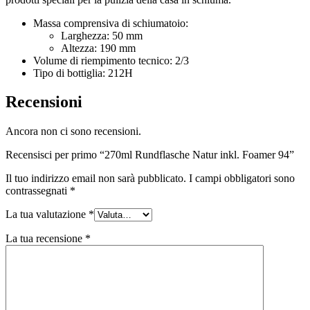
Sostenibile
(301)
Massa comprensiva di schiumatoio:
Larghezza: 50 mm
Altezza: 190 mm
Volume di riempimento tecnico: 2/3
Tipo di bottiglia: 212H
Bottiglie per salse
(24)
Recensioni
Ancora non ci sono recensioni.
Bottiglie per liquori
(81)
Recensisci per primo “270ml Rundflasche Natur inkl. Foamer 94”
Il tuo indirizzo email non sarà pubblicato.
I campi obbligatori sono
Spruzzatore
(18)
contrassegnati
*
La tua valutazione
*
La tua recensione
*
Serbatoi
(2)