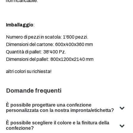
non ricaricabile.
Imballaggio
:
Numero di pezzi in scatola: 1'600 pezzi.
Dimensioni del cartone: 600x400x360 mm
Quantità di pallet: 38'400
Pz.
Dimensioni del pallet: 800x1200x2140 mm
altri colori su richiesta!
Domande frequenti
È possibile progettare una confezione
personalizzata con la nostra impronta/etichetta?
Sì, possiamo progettare imballaggi personalizzati con il
È possibile scegliere il colore e la finitura della
vostro soggetto. Il nostro team è specializzato nello
confezione?