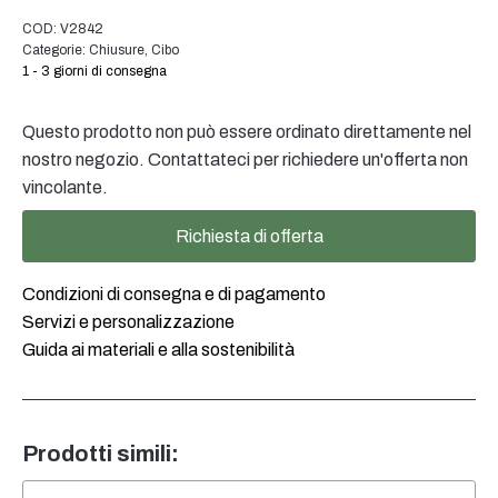
sviluppo di soluzioni di packaging su misura per
Sì, in molti casi è possibile scegliere il colore e la finitura
COD:
V2842
soddisfare le vostre esigenze specifiche.
dell'imballaggio. Il nostro team sarà lieto di consigliarvi il
Categorie:
Chiusure
,
Cibo
colore e la finitura ottimali per l'imballaggio del vostro
1 - 3 giorni di consegna
prodotto.
Questo prodotto non può essere ordinato direttamente nel
nostro negozio. Contattateci per richiedere un'offerta non
vincolante.
Richiesta di offerta
Condizioni di consegna e di pagamento
Servizi e personalizzazione
Guida ai materiali e alla sostenibilità
Prodotti simili: