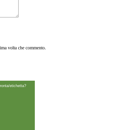
gne
(83)
ssima volta che commento.
ronta/etichetta?