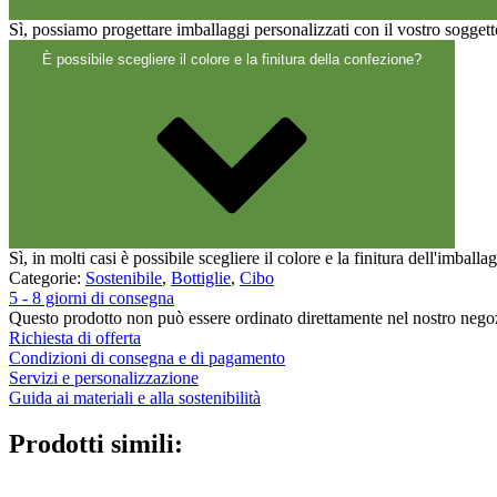
Sì, possiamo progettare imballaggi personalizzati con il vostro soggett
È possibile scegliere il colore e la finitura della confezione?
Sì, in molti casi è possibile scegliere il colore e la finitura dell'imballa
Categorie:
Sostenibile
,
Bottiglie
,
Cibo
5 - 8 giorni di consegna
Questo prodotto non può essere ordinato direttamente nel nostro negozi
Richiesta di offerta
Condizioni di consegna e di pagamento
Servizi e personalizzazione
Guida ai materiali e alla sostenibilità
Prodotti simili: