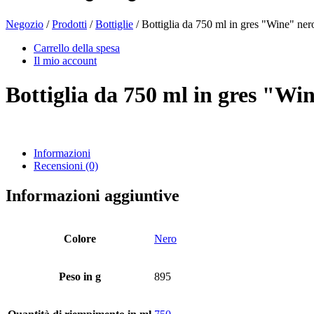
Negozio
/
Prodotti
/
Bottiglie
/ Bottiglia da 750 ml in gres "Wine" ner
Bottiglie di birra
(16)
Carrello della spesa
Il mio account
Bottiglia da 750 ml in gres "Wi
Prodotti chimici
(267)
Informazioni
Recensioni (0)
Distributori e pompe
(30)
Informazioni aggiuntive
Lattine
(73)
Colore
Nero
Peso in g
895
Nebulizzatore fine
(8)