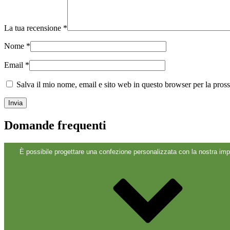
Chiusure
(173)
La tua recensione
*
Bottiglie di vino e bottiglie di champa
Nome
*
Email
*
Salva il mio nome, email e sito web in questo browser per la pro
Domande frequenti
È possibile progettare una confezione personalizzata con la nostra imp