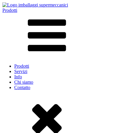
Prodotti
Tutti i prodotti ➔
Secondo il materiale
SAN
SAN/SMMA
Alluminio
Lamiera
Vetro
HD-PE
Cartone
LD-PE
Prodotti
Metallo
Servizi
PET
Info
PP
Chi siamo
rPET
Contatto
Gres
Banda stagnata
Nylon
rHD-PE
Borsa e Bag-in-Box
(9)