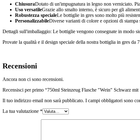
Chiusura
Dotato di un'impugnatura in legno non verniciato. Pian
Sostenibile
(301)
Uso versatile
Grazie allo smalto interno, è sicuro per gli alimenti
Robustezza speciale
Le bottiglie in gres sono molto più resistent
Personalizzabile
Diverse varianti di colore e opzioni di stampa 
Dettagli sull'imballaggio: Le bottiglie vengono consegnate in modo sicu
Bottiglie per salse
(24)
Provate la qualità e il design speciale della nostra bottiglia in gres da 
Bottiglie per liquori
(81)
Recensioni
Ancora non ci sono recensioni.
Spruzzatore
(18)
Recensisci per primo “750ml Steinzeug Flasche "Wein" Schwarz mit 
Il tuo indirizzo email non sarà pubblicato.
I campi obbligatori sono co
La tua valutazione
*
Serbatoi
(2)