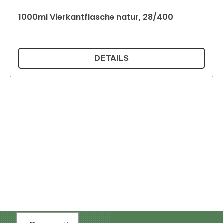
1000ml Vierkantflasche natur, 28/400
DETAILS
Supermatic Kunststoffverpackungen GmbH
Ackerstrasse 46
8610 Uster
Schweiz
Email:
info@supermatic.ch
Tel.: +41 (0)44 941 3322
Fax: +41 (0)44 941 3324