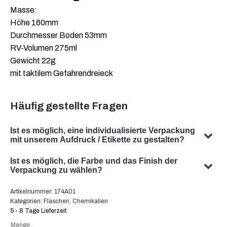
Masse:
Höhe 160mm
Durchmesser Boden 53mm
RV-Volumen 275ml
Gewicht 22g
mit taktilem Gefahrendreieck
Häufig gestellte Fragen
Ist es möglich, eine individualisierte Verpackung
mit unserem Aufdruck / Etikette zu gestalten?
Ja, wir können eine individualisierte Verpackung mit
Ist es möglich, die Farbe und das Finish der
Ihrem Sujet gestalten. Unser Team ist darauf
Verpackung zu wählen?
spezialisiert, massgeschneiderte Verpackungslösungen
Ja, die Auswahl der Farbe und des Finishes Ihrer
Artikelnummer:
174A01
zu entwickeln, die Ihren spezifischen Anforderungen
Verpackung ist in vielen Fällen möglich. Unser Team
Kategorien:
Flaschen
,
Chemikalien
entsprechen.
beratet Sie gerne um die optimale Farbe und Oberfläche
5 - 8 Tage Lieferzeit
für ihre Produktverpackung zu finden.
Menge