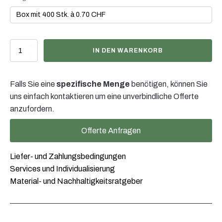
250ml
IN DEN WARENKORB
Sprüh-/Rundflasche
EF
natur,
Falls Sie eine
spezifische Menge
benötigen, können Sie
28/400
Menge
uns einfach kontaktieren um eine unverbindliche Offerte
anzufordern.
Offerte Anfragen
Liefer- und Zahlungsbedingungen
Services und Individualisierung
Material- und Nachhaltigkeitsratgeber