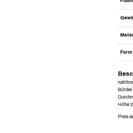
Füllm
Gewi
Mater
Form
Besc
nahtlo
Bördel 
Durch
Höhe 
Preis a