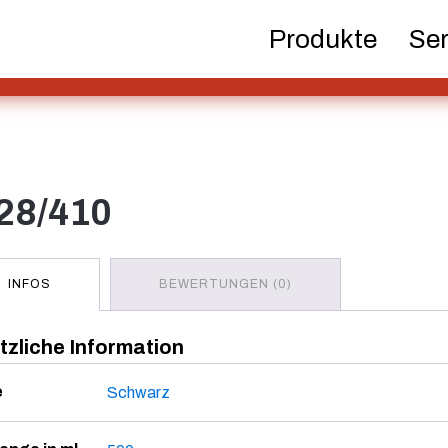
Bierflaschen
Chemikalien
Dispens
Produkte
Ser
Pum
Kosm
 28/410
Hotfill Flaschen
Kanister
INFOS
BEWERTUNGEN (0)
zliche Information
Spirituosenflaschen
Sprüher
Tan
e
Schwarz