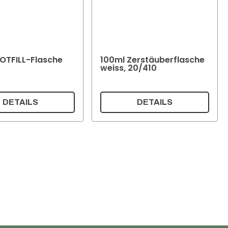
OTFILL-Flasche
100ml Zerstäuberflasche
weiss, 20/410
DETAILS
DETAILS
Warenkorb
Mein Konto
zerklärung
gungen