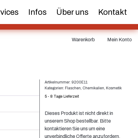
er und
Dosen
Feinzerstäuber
vices
Infos
Über uns
Kontakt
pen
Warenkorb
Mein Konto
etik
Lebensmittel
Nachhaltig
Artikelnummer:
9200E11
Kategorien:
Flaschen
,
Chemikalien
,
Kosmetik
5 - 8 Tage Lieferzeit
ks
Verschlüsse
Weinflaschen und
Dieses Produkt ist nicht direkt in
Sektflaschen
unserem Shop bestellbar. Bitte
kontaktieren Sie uns um eine
unverbindliche Offerte anzufordern.