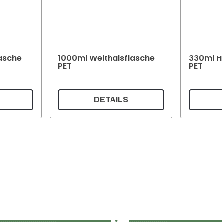
asche
1000ml Weithalsflasche
330ml H
PET
PET
DETAILS
German
Impressum und Datenschut
Liefer- und Zahlungsbedin
AGB