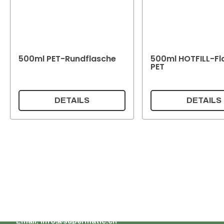
500ml PET-Rundflasche
500ml HOTFILL-Fl
PET
DETAILS
DETAILS
Supermatic Kunststoffverpackungen GmbH
Ackerstrasse 46
8610 Uster
Schweiz
Email:
info@supermatic.ch