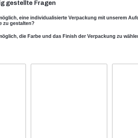
g gestellte Fragen
 möglich, eine individualisierte Verpackung mit unserem Auf
te zu gestalten?
r können eine individualisierte Verpackung mit Ihrem Sujet gesta
 möglich, die Farbe und das Finish der Verpackung zu wähl
rauf spezialisiert, massgeschneiderte Verpackungslösungen zu e
e Auswahl der Farbe und des Finishes Ihrer Verpackung ist in viele
 spezifischen Anforderungen entsprechen.
Team beratet Sie gerne um die optimale Farbe und Oberfläche fü
ktverpackung zu finden.