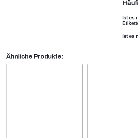
Häufi
Ist es
Etiket
Ja, wi
Ist es
ist da
Ja, di
Ihren
Unser 
Ähnliche Produkte:
Produ