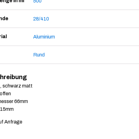
enge in ml
500
nde
28/410
ial
Aluminium
Rund
hreibung
s, schwarz matt
offen
messer 66mm
215mm
uf Anfrage