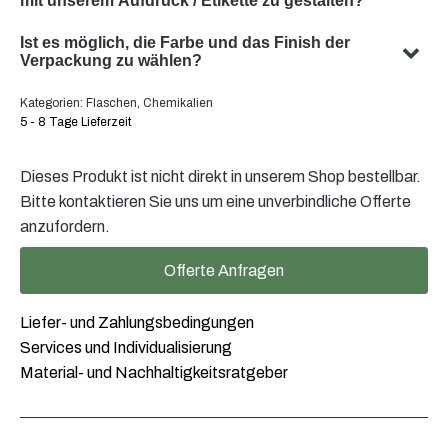
mit unserem Aufdruck / Etikette zu gestalten?
Ja, wir können eine individualisierte Verpackung mit
Ist es möglich, die Farbe und das Finish der
Ihrem Sujet gestalten. Unser Team ist darauf
Verpackung zu wählen?
spezialisiert, massgeschneiderte Verpackungslösungen
Ja, die Auswahl der Farbe und des Finishes Ihrer
Kategorien:
Flaschen
,
Chemikalien
zu entwickeln, die Ihren spezifischen Anforderungen
Verpackung ist in vielen Fällen möglich. Unser Team
5 - 8 Tage Lieferzeit
entsprechen.
beratet Sie gerne um die optimale Farbe und Oberfläche
für ihre Produktverpackung zu finden.
Dieses Produkt ist nicht direkt in unserem Shop bestellbar.
Bitte kontaktieren Sie uns um eine unverbindliche Offerte
anzufordern.
Offerte Anfragen
Liefer- und Zahlungsbedingungen
Services und Individualisierung
Material- und Nachhaltigkeitsratgeber