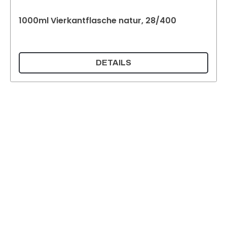
1000ml Vierkantflasche natur, 28/400
DETAILS
Supermatic Kunststoffverpackungen GmbH
Ackerstrasse 46
8610 Uster
Schweiz
Email:
info@supermatic.ch
Tel.: +41 (0)44 941 3322
Fax: +41 (0)44 941 3324