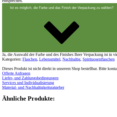
Verschlüsse
(173)
entsprechen.
Ist es möglich, die Farbe und das Finish der Verpackung zu wählen?
Weinflaschen und Sektflaschen
(83)
Ja, die Auswahl der Farbe und des Finishes Ihrer Verpackung ist in v
Kategorien:
Flaschen
,
Lebensmittel
,
Nachhaltig
,
Spirituosenflaschen
Dieses Produkt ist nicht direkt in unserem Shop bestellbar. Bitte kont
Offerte Anfragen
Liefer- und Zahlungsbedingungen
Services und Individualisierung
Material- und Nachhaltigkeitsratgeber
Ähnliche Produkte: