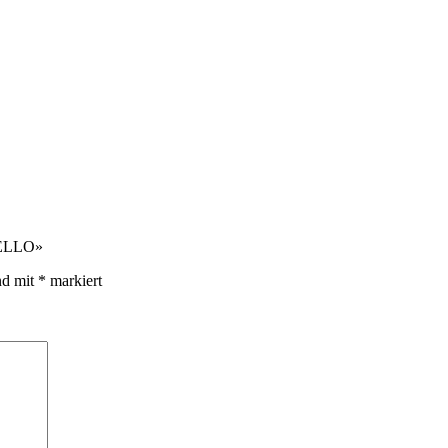
NELLO»
nd mit
*
markiert