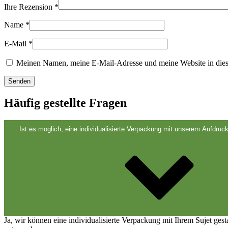
Ihre Rezension
*
Nachhaltig
(301)
Name
*
E-Mail
*
Saucenflaschen
(24)
Meinen Namen, meine E-Mail-Adresse und meine Website in dies
Spirituosenflaschen
(81)
Häufig gestellte Fragen
Ist es möglich, eine individualisierte Verpackung mit unserem Aufdruck
Sprüher
(18)
Tanks
(2)
Ja, wir können eine individualisierte Verpackung mit Ihrem Sujet ges