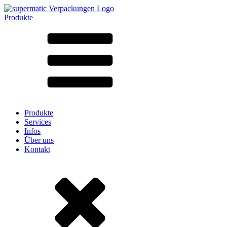
Produkte
Alle Produkte ➔
Nach Material
SAN
SAN/SMMA
Aluminium
Blech
Glas
HD-PE
Karton
LD-PE
Produkte
Metall
Services
PET
Infos
PP
Über uns
rPET
Kontakt
Steinzeug
Weissblech
Nylon
rHD-PE
Beutel und Bag-in-Box
(9)