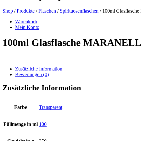
Shop
/
Produkte
/
Flaschen
/
Spirituosenflaschen
/ 100ml Glasflas
Bierflaschen
(16)
Warenkorb
Mein Konto
100ml Glasflasche MARANEL
Chemikalien
(267)
Zusätzliche Information
Bewertungen (0)
Dispenser und Pumpen
(30)
Zusätzliche Information
Dosen
(73)
Farbe
Transparent
Füllmenge in ml
100
Feinzerstäuber
(8)