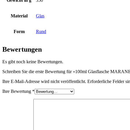
Gewicht in g
350
Flaschen
(519)
Material
Glas
Form
Rund
Hotfill Flaschen
(6)
Bewertungen
Es gibt noch keine Bewertungen.
Kanister
(21)
Schreiben Sie die erste Bewertung für «100ml Glasflasche MARA
Ihre E-Mail-Adresse wird nicht veröffentlicht.
Erforderliche Felder si
Kosmetik
(292)
Ihre Bewertung
*
Lebensmittel
(483)