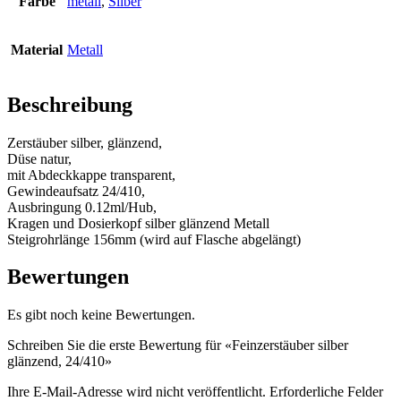
Farbe
metall
,
Silber
Flaschen
(519)
Material
Metall
Beschreibung
Hotfill Flaschen
(6)
Zerstäuber silber, glänzend,
Düse natur,
mit Abdeckkappe transparent,
Gewindeaufsatz 24/410,
Kanister
(21)
Ausbringung 0.12ml/Hub,
Kragen und Dosierkopf silber glänzend Metall
Steigrohrlänge 156mm (wird auf Flasche abgelängt)
Kosmetik
(292)
Bewertungen
Es gibt noch keine Bewertungen.
Lebensmittel
(483)
Schreiben Sie die erste Bewertung für «Feinzerstäuber silber
glänzend, 24/410»
Ihre E-Mail-Adresse wird nicht veröffentlicht.
Erforderliche Felder