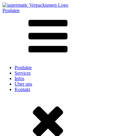
Produkte
Alle Produkte ➔
Nach Material
SAN
SAN/SMMA
Aluminium
Blech
Glas
HD-PE
Karton
LD-PE
Produkte
Metall
Services
PET
Infos
PP
Über uns
rPET
Kontakt
Steinzeug
Weissblech
Nylon
rHD-PE
Beutel und Bag-in-Box
(9)