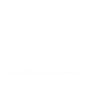
Klappverschluss mit 4,6mm Öffnung, 28/410
Details