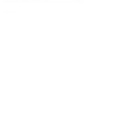
Aluminiumverschluss - 25 x 17mm
Details