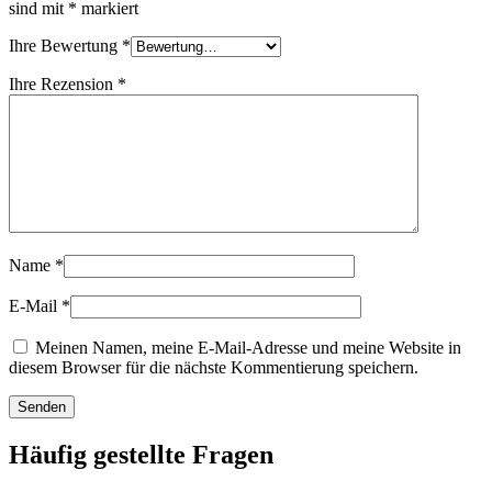
sind mit
*
markiert
Nachhaltig
(301)
Ihre Bewertung
*
Ihre Rezension
*
Saucenflaschen
(24)
Spirituosenflaschen
(81)
Name
*
Sprüher
(18)
E-Mail
*
Meinen Namen, meine E-Mail-Adresse und meine Website in
diesem Browser für die nächste Kommentierung speichern.
Tanks
(2)
Häufig gestellte Fragen