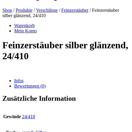
Shop
/
Produkte
/
Verschlüsse
/
Feinzerstäuber
/ Feinzerstäuber
silber glänzend, 24/410
Bierflaschen
(16)
Warenkorb
Mein Konto
Feinzerstäuber silber glänzend,
Chemikalien
(267)
24/410
Dispenser und Pumpen
(30)
Infos
Bewertungen (0)
Dosen
(73)
Zusätzliche Information
Gewinde
24/410
Feinzerstäuber
(8)