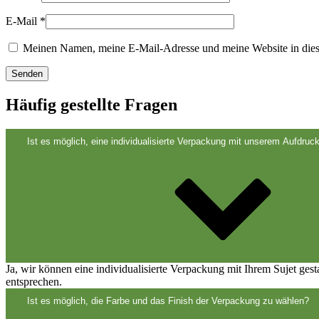
Nachhaltig
(301)
E-Mail
*
Meinen Namen, meine E-Mail-Adresse und meine Website in dies
Saucenflaschen
(24)
Häufig gestellte Fragen
Spirituosenflaschen
(81)
Ist es möglich, eine individualisierte Verpackung mit unserem Aufdruck
Sprüher
(18)
Tanks
(2)
Ja, wir können eine individualisierte Verpackung mit Ihrem Sujet ges
entsprechen.
Ist es möglich, die Farbe und das Finish der Verpackung zu wählen?