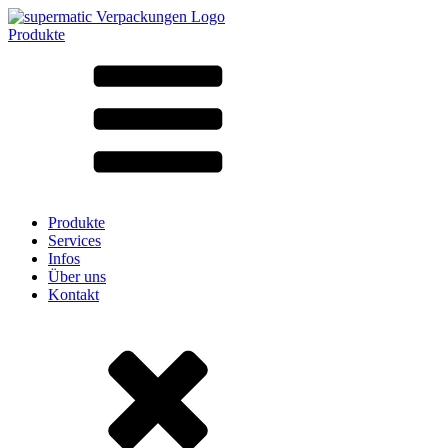
Produkte
Alle Produkte ➔
Nach Material
SAN
SAN/SMMA
Aluminium
Blech
Glas
HD-PE
Karton
LD-PE
Produkte
Metall
Services
PET
Infos
PP
Über uns
rPET
Kontakt
Steinzeug
Weissblech
Nylon
rHD-PE
Beutel und Bag-in-Box
(9)