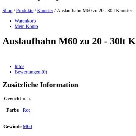
Shop
/
Produkte
/
Kanister
/ Auslaufhahn M60 zu 20 - 30lt Kanister
Bierflaschen
(16)
Warenkorb
Mein Konto
Auslaufhahn M60 zu 20 - 30lt K
Chemikalien
(267)
Infos
Bewertungen (0)
Dispenser und Pumpen
(30)
Zusätzliche Information
Dosen
(73)
Gewicht
n. a.
Farbe
Rot
Feinzerstäuber
(8)
Gewinde
M60