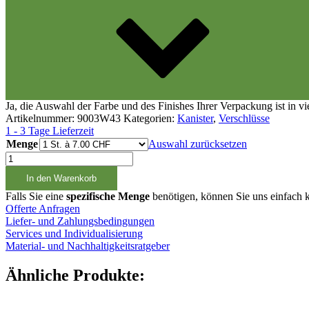
Verschlüsse
(173)
Weinflaschen und Sektflaschen
(83)
Ja, die Auswahl der Farbe und des Finishes Ihrer Verpackung ist in v
Artikelnummer:
9003W43
Kategorien:
Kanister
,
Verschlüsse
1 - 3 Tage Lieferzeit
Menge
Auswahl zurücksetzen
Auslaufhahn
M60
In den Warenkorb
zu
20
Falls Sie eine
spezifische Menge
benötigen, können Sie uns einfach k
-
Offerte Anfragen
30lt
Liefer- und Zahlungsbedingungen
Kanister
Services und Individualisierung
Menge
Material- und Nachhaltigkeitsratgeber
Ähnliche Produkte: