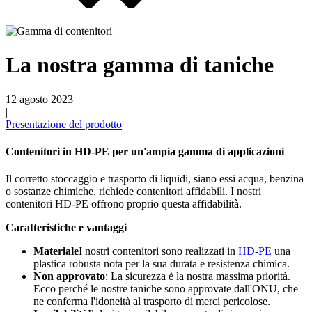
Bottiglie di birra
(16)
La nostra gamma di taniche
12 agosto 2023
|
Prodotti chimici
(267)
Presentazione del prodotto
Contenitori in HD-PE per un'ampia gamma di applicazioni
Distributori e pompe
(30)
Il corretto stoccaggio e trasporto di liquidi, siano essi acqua, benzina
o sostanze chimiche, richiede contenitori affidabili. I nostri
contenitori HD-PE offrono proprio questa affidabilità.
Caratteristiche e vantaggi
Lattine
(73)
Materiale
I nostri contenitori sono realizzati in
HD-PE
una
plastica robusta nota per la sua durata e resistenza chimica.
Non approvato
: La sicurezza è la nostra massima priorità.
Ecco perché le nostre taniche sono approvate dall'ONU, che
Nebulizzatore fine
(8)
ne conferma l'idoneità al trasporto di merci pericolose.