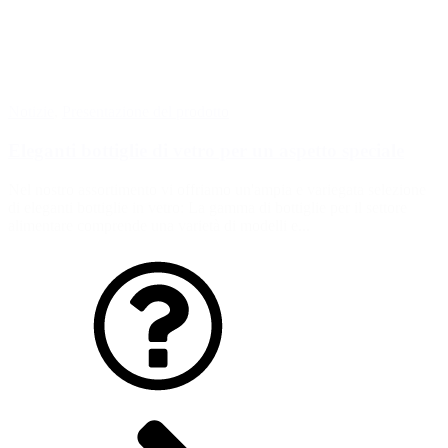
Notizie
,
Presentazione del prodotto
Eleganti bottiglie di vetro per un aspetto speciale
Nel nostro assortimento vi offriamo un'ampia e variegata selezione
di eleganti bottiglie in vetro: La gamma di bottiglie per il settore
alimentare comprende una varietà di modelli e...