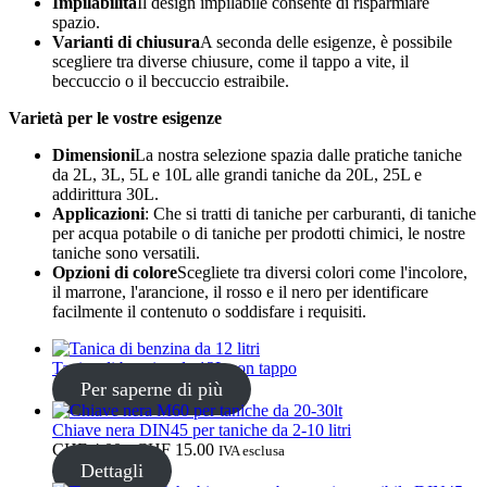
Impilabilità
Il design impilabile consente di risparmiare
spazio.
Varianti di chiusura
A seconda delle esigenze, è possibile
Bottiglie
(519)
scegliere tra diverse chiusure, come il tappo a vite, il
beccuccio o il beccuccio estraibile.
Varietà per le vostre esigenze
Bottiglie di riempimento a caldo
(6)
Dimensioni
La nostra selezione spazia dalle pratiche taniche
da 2L, 3L, 5L e 10L alle grandi taniche da 20L, 25L e
addirittura 30L.
Applicazioni
: Che si tratti di taniche per carburanti, di taniche
per acqua potabile o di taniche per prodotti chimici, le nostre
Contenitore
(21)
taniche sono versatili.
Opzioni di colore
Scegliete tra diversi colori come l'incolore,
il marrone, l'arancione, il rosso e il nero per identificare
facilmente il contenuto o soddisfare i requisiti.
Cosmetici
(292)
Tanica di benzina da 12L con tappo
Per saperne di più
Cibo
(483)
Chiave nera DIN45 per taniche da 2-10 litri
Fascia
CHF
4.00
-
CHF
15.00
IVA esclusa
di
Dettagli