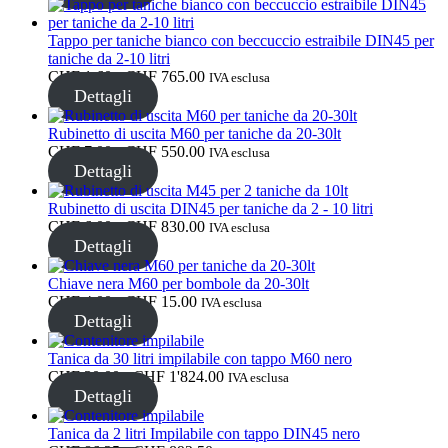
prezzo:
da
Sostenibile
(301)
CHF 4.00
Tappo per taniche bianco con beccuccio estraibile DIN45 per
a
taniche da 2-10 litri
CHF 15.00
Fascia
CHF
1.60
-
CHF
765.00
IVA esclusa
di
Dettagli
prezzo:
Bottiglie per salse
(24)
da
Rubinetto di uscita M60 per taniche da 20-30lt
CHF 1.60
Fascia
CHF
7.00
-
CHF
550.00
IVA esclusa
a
di
Dettagli
CHF 765.00
prezzo:
Bottiglie per liquori
(81)
da
Rubinetto di uscita DIN45 per taniche da 2 - 10 litri
CHF 7.00
Fascia
CHF
6.00
-
CHF
830.00
IVA esclusa
a
di
Dettagli
CHF 550.00
prezzo:
da
Chiave nera M60 per bombole da 20-30lt
Spruzzatore
(18)
CHF 6.00
Fascia
CHF
4.00
-
CHF
15.00
IVA esclusa
a
di
Dettagli
CHF 830.00
prezzo:
da
Tanica da 30 litri impilabile con tappo M60 nero
Serbatoi
(2)
CHF 4.00
Fascia
CHF
30.00
-
CHF
1'824.00
IVA esclusa
a
di
Dettagli
CHF 15.00
prezzo:
da
Tanica da 2 litri Impilabile con tappo DIN45 nero
CHF 30.00