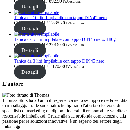
Fascia
CHF
86.25
-
CHF
892.50
IVA esclusa
Chiusure
(173)
a
di
Dettagli
CHF 1'824.00
prezzo:
da
Tanica da 10 litri Impilabile con tappo DIN45 nero
CHF 86.25
Fascia
CHF
88.50
-
CHF
1'835.20
IVA esclusa
Bottiglie di vino e bottiglie di
a
di
Dettagli
CHF 892.50
prezzo:
champagne
(83)
da
Tanica da 5 litri impilabile con tappo DIN45 nero, 180g
CHF 88.50
Fascia
CHF
53.00
-
CHF
2'016.00
IVA esclusa
a
di
Dettagli
CHF 1'835.20
prezzo:
da
Tanica da 3 litri Impilabile con tappo DIN45 nero
CHF 53.00
Fascia
CHF
95.00
-
CHF
1'170.00
IVA esclusa
a
di
Dettagli
CHF 2'016.00
prezzo:
da
L'autore
CHF 95.00
a
CHF 1'170.00
Thomas Stutz ha 20 anni di esperienza nello sviluppo e nella vendita
di imballaggi. Tra le sue qualifiche figurano l'attestato federale di
specialista di marketing e i diplomi federali di responsabile vendite e
responsabile imballaggi. Grazie alla sua profonda competenza e alla
passione per le soluzioni innovative, è un esperto del settore degli
imballaggi.