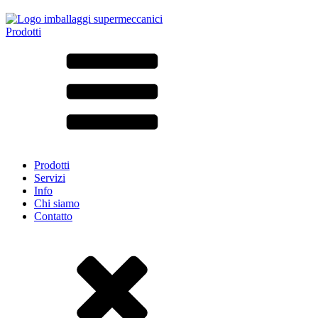
Prodotti
Tutti i prodotti ➔
Secondo il materiale
SAN
SAN/SMMA
Alluminio
Lamiera
Vetro
HD-PE
Cartone
LD-PE
Prodotti
Metallo
Servizi
PET
Info
PP
Chi siamo
rPET
Contatto
Gres
Banda stagnata
Nylon
rHD-PE
Borsa e Bag-in-Box
(9)