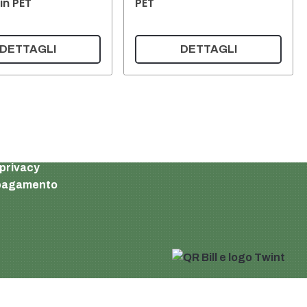
in PET
PET
DETTAGLI
DETTAGLI
Carrello della spesa
Il mio account
 privacy
i pagamento