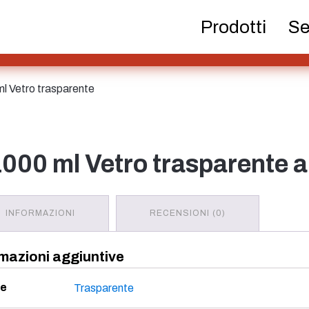
Bottiglie di birra
Prodotti chimici
Distributo
Prodotti
Se
 ml Vetro trasparente
Contenitore
Cosme
Bottiglie di
riempimento a caldo
 1000 ml Vetro trasparente 
INFORMAZIONI
RECENSIONI (0)
Bottiglie per liquori
Spruzzatore
Serb
mazioni aggiuntive
re
Trasparente