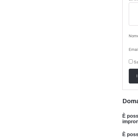
Nom
Emai
Sa
Doma
È poss
impron
Sì, po
È possi