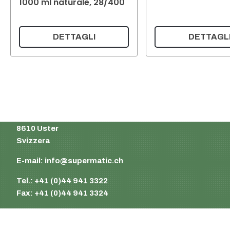
1000 ml naturale, 28/400
DETTAGLI
DETTAGL
Supermatic Plastic Packaging GmbH
Ackerstrasse 46
8610 Uster
Svizzera
E-mail:
info@supermatic.ch
Tel.: +41 (0)44 941 3322
Fax: +41 (0)44 941 3324