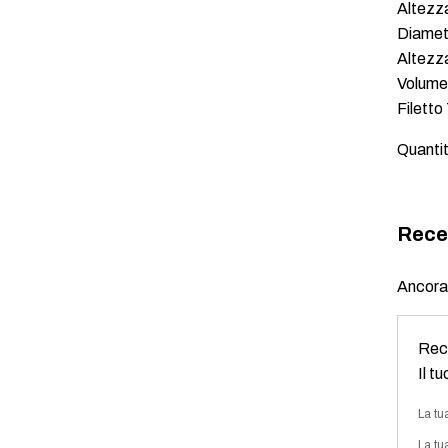
Altezz
Diamet
Altezz
Volume
Filett
Quantit
Rece
Ancora 
Rece
Il t
La tu
La tu