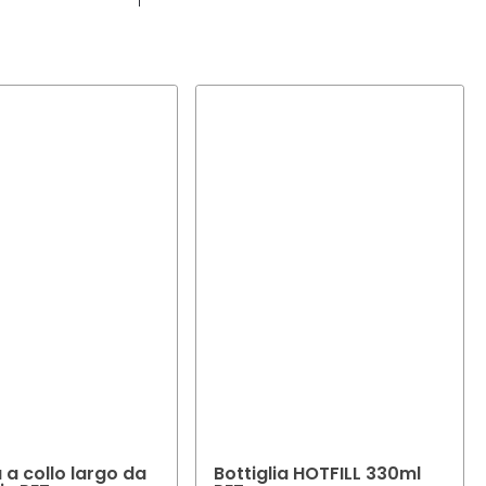
ddisfare le vostre
o. Il nostro team
el vostro prodotto.
a a collo largo da
Bottiglia HOTFILL 330ml