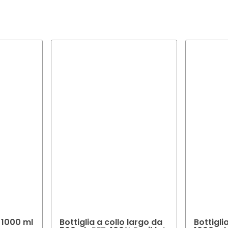
ializzato nello sviluppo di soluzioni di packaging su misura per so
molti casi è possibile scegliere il colore e la finitura dell'imballaggi
nze specifiche.
eto di consigliarvi il colore e la finitura ottimali per l'imballaggio d
a 1000 ml
Bottiglia a collo largo da
Bottigli