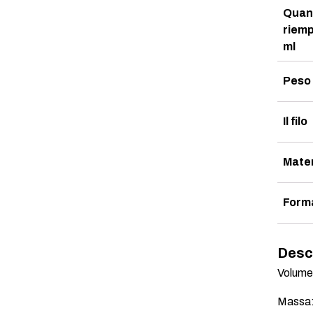
Quant
riemp
ml
Peso 
Il filo
Mater
Form
Desc
Volume 
Massa