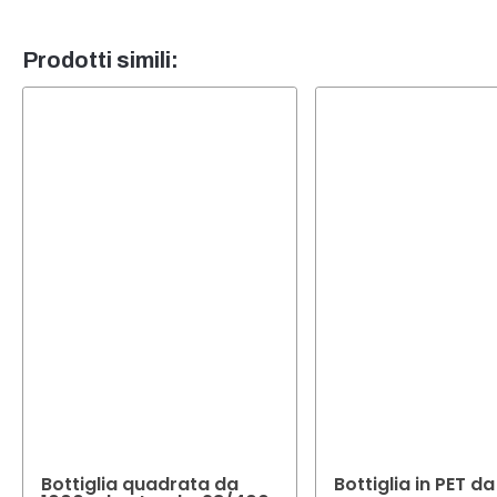
è spec
Sì, in 
esige
sarà li
Prodotti simili:
Bottiglia quadrata da
Bottiglia in PET d