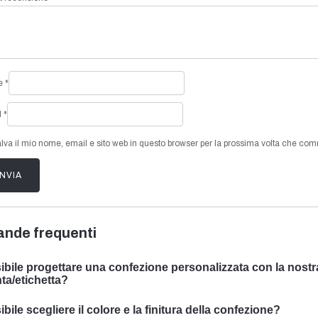
e
*
l
*
lva il mio nome, email e sito web in questo browser per la prossima volta che co
nde frequenti
ibile progettare una confezione personalizzata con la nostr
ta/etichetta?
ssiamo progettare imballaggi personalizzati con il vostro soggett
bile scegliere il colore e la finitura della confezione?