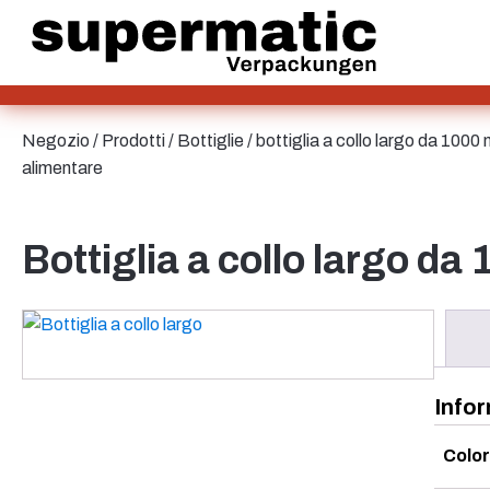
SAN/SMMA
Alluminio
Borsa e Bag-in-Box
Lamiera
Vetro
HD-PE
Negozio
/
Prodotti
/
Bottiglie
/ bottiglia a collo largo da 1000
Cartone
alimentare
LD-PE
Metallo
Bottiglie
PET
Bottiglia a collo largo da
PP
rPET
Gres
Banda stagnata
Bottiglie per salse
Nylon
rHD-PE
Infor
Colo