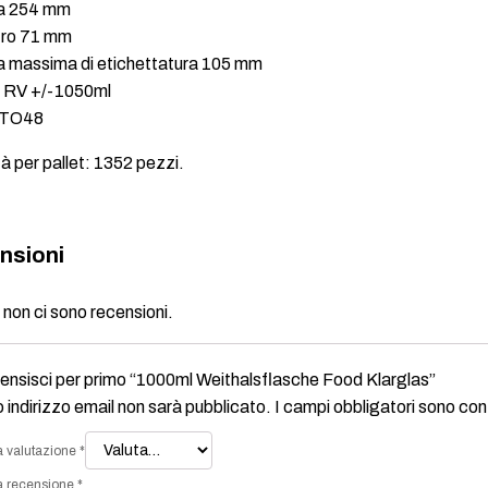
a 254 mm
ro 71 mm
a massima di etichettatura 105 mm
 RV +/-1050ml
o TO48
à per pallet: 1352 pezzi.
nsioni
non ci sono recensioni.
nsisci per primo “1000ml Weithalsflasche Food Klarglas”
uo indirizzo email non sarà pubblicato.
I campi obbligatori sono co
a valutazione
*
a recensione
*