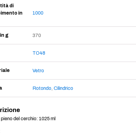
ità di
imento in
1000
in g
370
TO48
iale
Vetro
a
Rotondo
,
Cilindrico
rizione
pieno del cerchio: 1025 ml
: