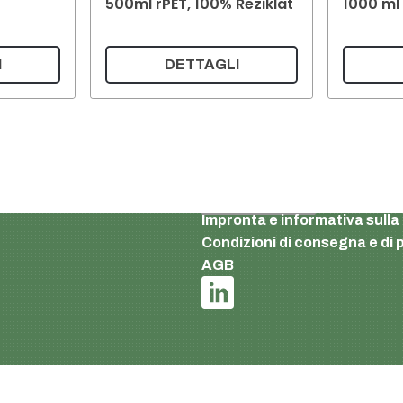
500ml rPET, 100% Reziklat
1000 ml 
I
DETTAGLI
Italian
Impronta e informativa sulla
Condizioni di consegna e d
AGB