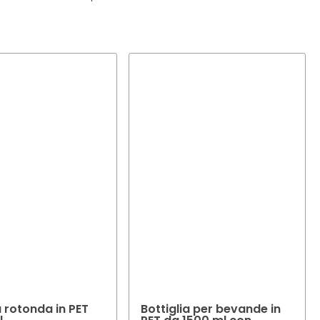
o. Il nostro team
el vostro prodotto.
a rotonda in PET
Bottiglia per bevande in