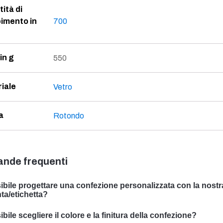
ità di
imento in
700
in g
550
iale
Vetro
a
Rotondo
nde frequenti
ibile progettare una confezione personalizzata con la nostr
ta/etichetta?
ssiamo progettare imballaggi personalizzati con il vostro soggett
bile scegliere il colore e la finitura della confezione?
ializzato nello sviluppo di soluzioni di packaging su misura per so