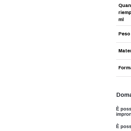
Quant
riemp
ml
Peso 
Mater
Form
Doma
È poss
impron
Sì, po
È possi
è spec