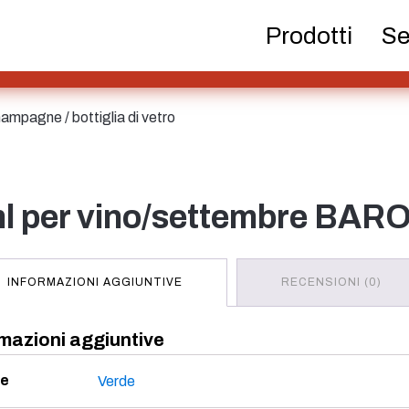
Bottiglie di birra
Prodotti chimici
Distributo
Prodotti
Se
Contenitore
Cosme
i champagne
/ bottiglia di vetro
Bottiglie di
riempimento a caldo
 ml per vino/settembre BAR
Bottiglie per liquori
Spruzzatore
Serb
INFORMAZIONI AGGIUNTIVE
RECENSIONI (0)
mazioni aggiuntive
re
Verde