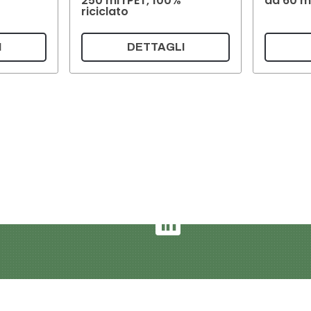
250 ml rPET, 100%
da 60 m
riciclato
I
DETTAGLI
Italian
Impronta e informativa sulla
Condizioni di consegna e d
AGB