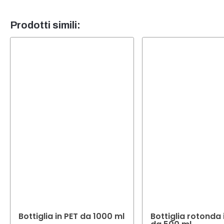
Sì, in 
esige
sarà li
Prodotti simili:
Bottiglia in PET da 1000 ml
Bottiglia rotonda 