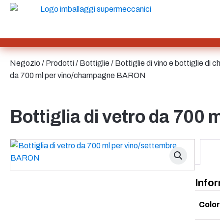
Borsa e Bag-in-Box
SAN
SAN/SMMA
Alluminio
Lamiera
Vetro
Bottiglie
Negozio
/
Prodotti
/
Bottiglie
/
Bottiglie di vino e bottiglie d
HD-PE
da 700 ml per vino/champagne BARON
Cartone
LD-PE
Metallo
Bottiglia di vetro da 700
PET
PP
Bottiglie per salse
rPET
Gres
Banda stagnata
Nylon
Infor
rHD-PE
Colo