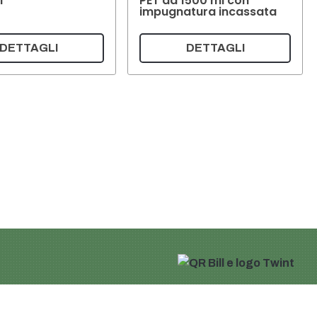
l
PET da 1500 ml con
impugnatura incassata
DETTAGLI
DETTAGLI
Carrello della spesa
Il mio account
 privacy
i pagamento