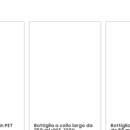
molti casi è possibile scegliere il colore e la finitura dell'imballaggi
nze specifiche.
eto di consigliarvi il colore e la finitura ottimali per l'imballaggio d
in PET
Bottiglia a collo largo da
Bottigli