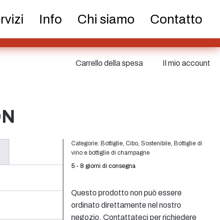
ri e pompe
Lattine
Nebulizzatore fine
rvizi
Info
Chi siamo
Contatto
tici
Cibo
Sostenibile
Carrello della spesa
Il mio account
ON
atoi
Chiusure
Bottiglie di vino e
Categorie:
Bottiglie
,
Cibo
,
Sostenibile
,
Bottiglie di
vino e bottiglie di champagne
bottiglie di
5 - 8 giorni di consegna
champagne
Questo prodotto non può essere
ordinato direttamente nel nostro
negozio. Contattateci per richiedere