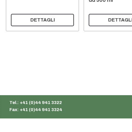
da 500 ml
DETTAGLI
DETTAGL
Supermatic Plastic Packaging GmbH
Ackerstrasse 46
8610 Uster
Svizzera
E-mail:
info@supermatic.ch
Tel.: +41 (0)44 941 3322
Fax: +41 (0)44 941 3324