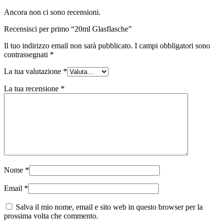
Sostenibile
(301)
Ancora non ci sono recensioni.
Recensisci per primo “20ml Glasflasche”
Il tuo indirizzo email non sarà pubblicato.
I campi obbligatori sono
Bottiglie per salse
(24)
contrassegnati
*
La tua valutazione
*
La tua recensione
*
Bottiglie per liquori
(81)
Spruzzatore
(18)
Nome
*
Serbatoi
(2)
Email
*
Salva il mio nome, email e sito web in questo browser per la
prossima volta che commento.