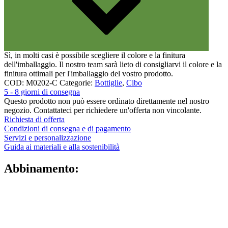
Sì, in molti casi è possibile scegliere il colore e la finitura
dell'imballaggio. Il nostro team sarà lieto di consigliarvi il colore e la
finitura ottimali per l'imballaggio del vostro prodotto.
COD:
M0202-C
Categorie:
Bottiglie
,
Cibo
5 - 8 giorni di consegna
Questo prodotto non può essere ordinato direttamente nel nostro
negozio. Contattateci per richiedere un'offerta non vincolante.
Richiesta di offerta
Condizioni di consegna e di pagamento
Servizi e personalizzazione
Guida ai materiali e alla sostenibilità
Abbinamento: