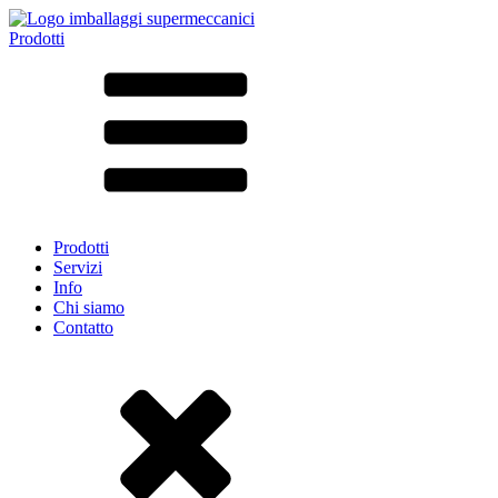
Prodotti
Tutti i prodotti ➔
Secondo il materiale
SAN
SAN/SMMA
Alluminio
Lamiera
Vetro
HD-PE
Cartone
LD-PE
Prodotti
Metallo
Servizi
PET
Info
PP
Chi siamo
rPET
Contatto
Gres
Banda stagnata
Nylon
rHD-PE
Borsa e Bag-in-Box
(9)