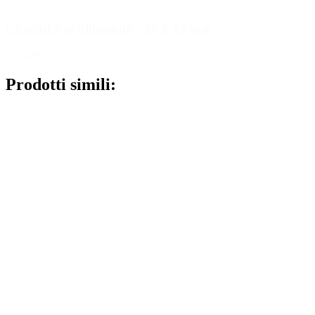
Chiusura in alluminio - 18 x 12 mm
Dettagli
Prodotti simili: