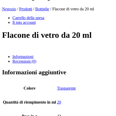
Negozio
/
Prodotti
/
Bottiglie
/ Flacone di vetro da 20 ml
Bottiglie di birra
(16)
Carrello della spesa
Il mio account
Flacone di vetro da 20 ml
Prodotti chimici
(267)
Informazioni
Recensioni (0)
Distributori e pompe
(30)
Informazioni aggiuntive
Lattine
(73)
Colore
Trasparente
Quantità di riempimento in ml
20
Nebulizzatore fine
(8)