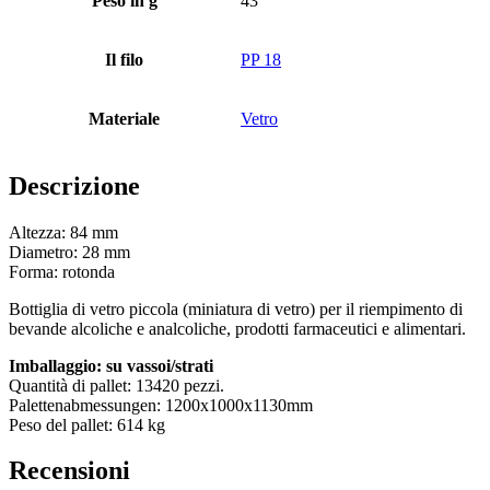
Peso in g
43
Bottiglie
(519)
Il filo
PP 18
Materiale
Vetro
Bottiglie di riempimento a caldo
(6)
Descrizione
Altezza: 84 mm
Contenitore
(21)
Diametro: 28 mm
Forma: rotonda
Bottiglia di vetro piccola (miniatura di vetro) per il riempimento di
Cosmetici
(292)
bevande alcoliche e analcoliche, prodotti farmaceutici e alimentari.
Imballaggio: su vassoi/strati
Quantità di pallet: 13420 pezzi.
Palettenabmessungen: 1200x1000x1130mm
Cibo
(483)
Peso del pallet: 614 kg
Recensioni