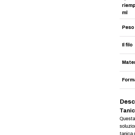
riemp
ml
Peso 
Il filo
Mater
Form
Desc
Tanica
Questa 
soluzio
tanica 