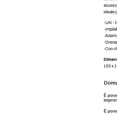
sicurez
ideale 
-UN - 
-Impila
-Adatto
-Drena
-Con c
Dimen
153 x 
Doma
È poss
impron
Sì, po
È possi
è spec