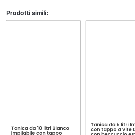
Sì, in 
esige
sarà li
Prodotti simili:
Tanica da 5 litri I
Tanica da 10 litri Bianco
con tappo a vite 
Impilabile con tappo
con beccuccio est