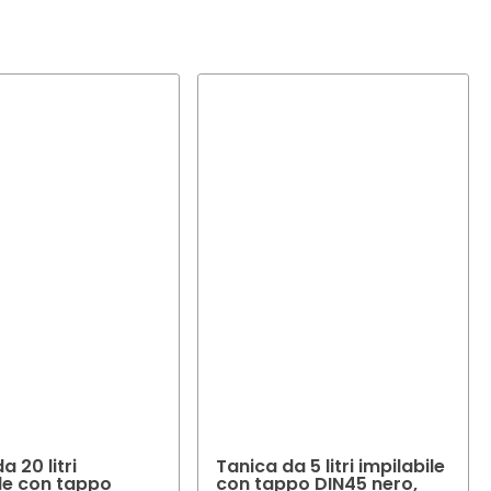
o. Il nostro team
el vostro prodotto.
a 20 litri
Tanica da 5 litri impilabile
ile con tappo
con tappo DIN45 nero,