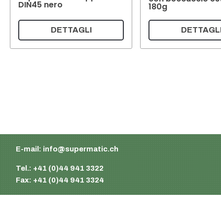
DIN45 nero
180g
DETTAGLI
DETTAGL
Supermatic Plastic Packaging GmbH
Ackerstrasse 46
8610 Uster
Svizzera
E-mail:
info@supermatic.ch
Tel.: +41 (0)44 941 3322
Fax: +41 (0)44 941 3324