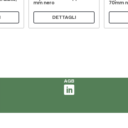
mm nero
70mm n
I
DETTAGLI
Italian
Impronta e informativa sulla
Condizioni di consegna e d
AGB