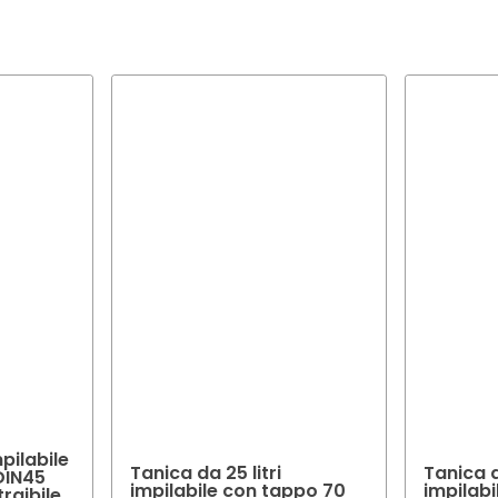
molti casi è possibile scegliere il colore e la finitura dell'imballaggi
nze specifiche.
eto di consigliarvi il colore e la finitura ottimali per l'imballaggio d
mpilabile
Tanica da 25 litri
Tanica d
DIN45
impilabile con tappo 70
impilab
raibile,