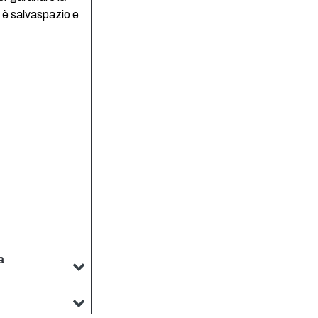
, è salvaspazio e
a
o. Il nostro team
ddisfare le vostre