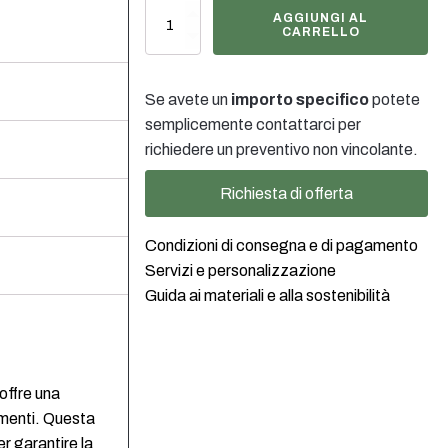
2
AGGIUNGI AL
Liter
CARRELLO
Kanister
Stapelbar
mit
Se avete un
importo specifico
potete
Verschluss
semplicemente contattarci per
DIN45
schwarz
richiedere un preventivo non vincolante.
quantità
Richiesta di offerta
Condizioni di consegna e di pagamento
Servizi e personalizzazione
Guida ai materiali e alla sostenibilità
 offre una
imenti. Questa
r garantire la