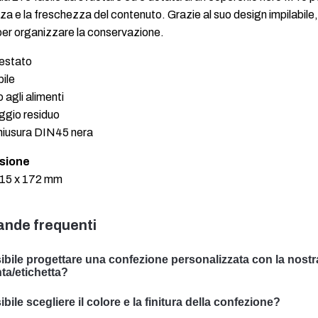
za e la freschezza del contenuto. Grazie al suo design impilabile
per organizzare la conservazione.
testato
bile
 agli alimenti
ggio residuo
hiusura DIN45 nera
sione
115 x 172 mm
nde frequenti
ibile progettare una confezione personalizzata con la nostr
ta/etichetta?
ssiamo progettare imballaggi personalizzati con il vostro soggett
bile scegliere il colore e la finitura della confezione?
ializzato nello sviluppo di soluzioni di packaging su misura per so