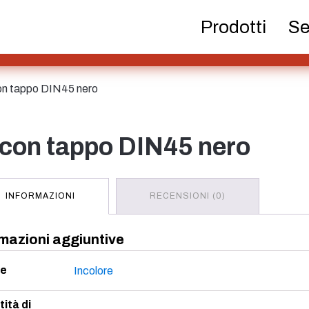
Bottiglie di birra
Prodotti chimici
Distributo
Prodotti
Se
e con tappo DIN45 nero
Contenitore
Cosme
Bottiglie di
le con tappo DIN45 nero
riempimento a caldo
INFORMAZIONI
RECENSIONI (0)
Bottiglie per liquori
Spruzzatore
Serb
mazioni aggiuntive
re
Incolore
ità di