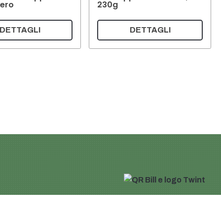
ero
230g
DETTAGLI
DETTAGLI
Carrello della spesa
Il mio account
 privacy
i pagamento