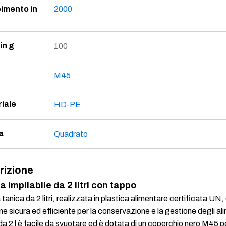
imento in
2000
in g
100
M45
iale
HD-PE
a
Quadrato
rizione
 impilabile da 2 litri con tappo
tanica da 2 litri, realizzata in plastica alimentare certificata UN,
ne sicura ed efficiente per la conservazione e la gestione degli al
da 2 l è facile da svuotare ed è dotata di un coperchio nero M45 pe