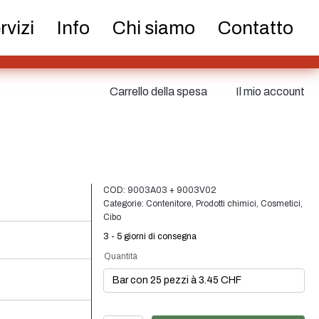
ri e pompe
Nebulizzatore fine
rvizi
Info
Chi siamo
Contatto
Carrello della spesa
Il mio account
tici
Cibo
Sostenibile
COD:
9003A03 + 9003V02
Categorie:
Contenitore
,
Prodotti chimici
,
Cosmetici
,
Cibo
3 - 5 giorni di consegna
atoi
Chiusure
Bottiglie di vino e
Quantità
bottiglie di
champagne