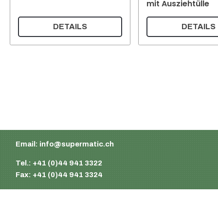
mit Ausziehtülle
DETAILS
DETAILS
Supermatic Kunststoffverpackungen GmbH
Ackerstrasse 46
8610 Uster
Schweiz
Email:
info@supermatic.ch
Tel.: +41 (0)44 941 3322
Fax: +41 (0)44 941 3324