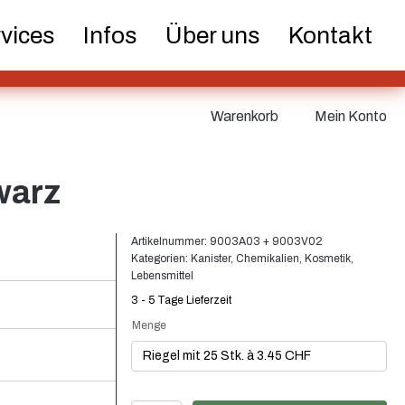
er und
Dosen
Feinzerstäuber
vices
Infos
Über uns
Kontakt
pen
Warenkorb
Mein Konto
etik
Lebensmittel
Nachhaltig
warz
Artikelnummer:
9003A03 + 9003V02
ks
Verschlüsse
Weinflaschen und
Kategorien:
Kanister
,
Chemikalien
,
Kosmetik
,
Sektflaschen
Lebensmittel
3 - 5 Tage Lieferzeit
Menge