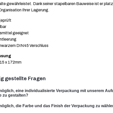
alte gewährleistet. Dank seiner stapelbaren Bauweise ist er plat
 Organisation Ihrer Lagerung.
geprüft
lbar
smittel geeignet
ntleerung
chwarzem DIN45 Verschluss
ssung
115 x 172mm
g gestellte Fragen
 möglich, eine individualisierte Verpackung mit unserem Auf
te zu gestalten?
r können eine individualisierte Verpackung mit Ihrem Sujet gesta
 möglich, die Farbe und das Finish der Verpackung zu wähl
rauf spezialisiert, massgeschneiderte Verpackungslösungen zu e