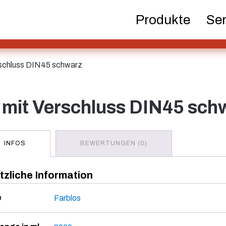
Bierflaschen
Chemikalien
Dispens
Produkte
Ser
Pum
erschluss DIN45 schwarz
Hotfill Flaschen
Kanister
Kosm
ar mit Verschluss DIN45 sch
Spirituosenflaschen
Sprüher
Tan
INFOS
BEWERTUNGEN (0)
zliche Information
e
Farblos