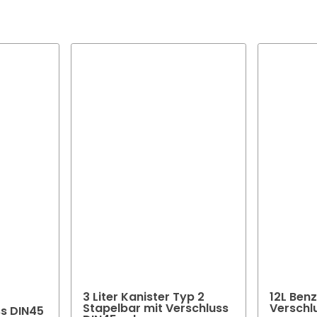
e Auswahl der Farbe und des Finishes Ihrer Verpackung ist in viele
 spezifischen Anforderungen entsprechen.
Team beratet Sie gerne um die optimale Farbe und Oberfläche fü
ktverpackung zu finden.
3 Liter Kanister Typ 2
12L Benz
Stapelbar mit Verschluss
Verschl
s DIN45