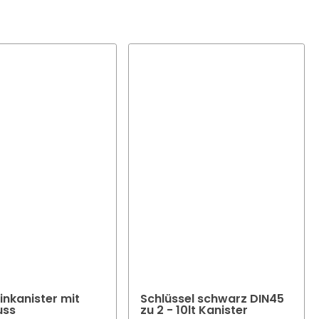
n Fällen möglich.
r ihre
inkanister mit
Schlüssel schwarz DIN45
uss
zu 2 - 10lt Kanister