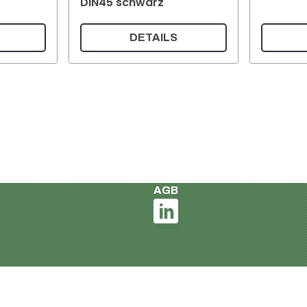
DIN45 schwarz
DETAILS
German
Impressum und Datenschut
Liefer- und Zahlungsbedin
AGB