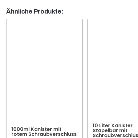
Ja, di
Ihren
Unser 
Ähnliche Produkte:
Produ
10 Liter Kanister
1000ml Kanister mit
Stapelbar mit
rotem Schraubverschluss
Schraubverschlus