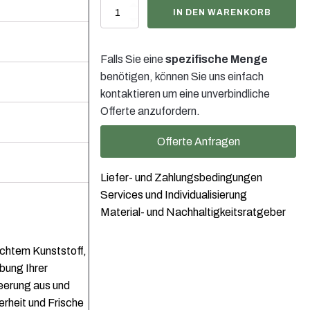
2
IN DEN WARENKORB
Liter
Kanister
Stapelbar
Falls Sie eine
spezifische Menge
mit
Verschluss
benötigen, können Sie uns einfach
DIN45
kontaktieren um eine unverbindliche
schwarz
Offerte anzufordern.
Menge
Offerte Anfragen
Liefer- und Zahlungsbedingungen
Services und Individualisierung
Material- und Nachhaltigkeitsratgeber
echtem Kunststoff,
bung Ihrer
leerung aus und
rheit und Frische