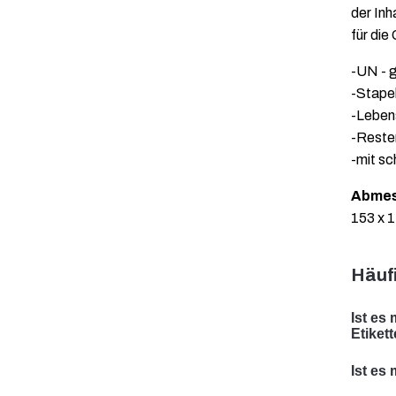
der Inh
für die
-UN - 
-Stape
-Leben
-Reste
-mit s
Abme
153 x 
Häufi
Ist es
Etiket
Ja, wi
Ist es
ist da