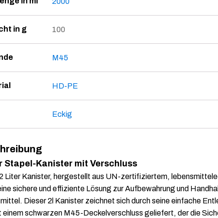
enge in ml
2000
ht in g
100
nde
M45
ial
HD-PE
Eckig
hreibung
er Stapel-Kanister mit Verschluss
2 Liter Kanister, hergestellt aus UN-zertifiziertem, lebensmittel
eine sichere und effiziente Lösung zur Aufbewahrung und Handha
ittel. Dieser 2l Kanister zeichnet sich durch seine einfache Ent
t einem schwarzen M45-Deckelverschluss geliefert, der die Siche