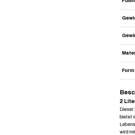
Füllm
Gewic
Gewi
Mater
Form
Besc
2 Lit
Dieser 
bietet 
Lebensm
wird mi