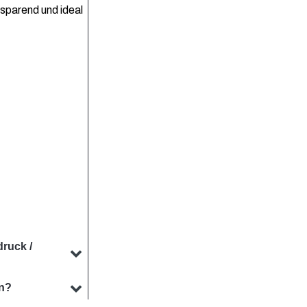
zsparend und ideal
druck /
lten. Unser Team
en?
ntwickeln, die