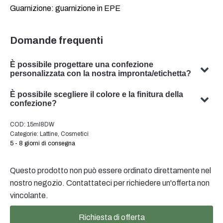
Guarnizione: guarnizione in EPE
Domande frequenti
È possibile progettare una confezione
personalizzata con la nostra impronta/etichetta?
Sì, possiamo progettare imballaggi personalizzati con il
È possibile scegliere il colore e la finitura della
vostro soggetto. Il nostro team è specializzato nello
confezione?
sviluppo di soluzioni di packaging su misura per
Sì, in molti casi è possibile scegliere il colore e la finitura
COD:
15ml8DW
soddisfare le vostre esigenze specifiche.
dell'imballaggio. Il nostro team sarà lieto di consigliarvi il
Categorie:
Lattine
,
Cosmetici
colore e la finitura ottimali per l'imballaggio del vostro
5 - 8 giorni di consegna
prodotto.
Questo prodotto non può essere ordinato direttamente nel
nostro negozio. Contattateci per richiedere un'offerta non
vincolante.
Richiesta di offerta