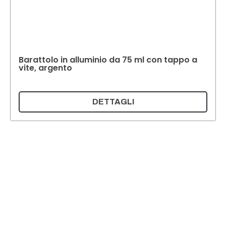
Barattolo in alluminio da 75 ml con tappo a
vite, argento
DETTAGLI
Supermatic Plastic Packaging GmbH
Ackerstrasse 46
8610 Uster
Svizzera
E-mail:
info@supermatic.ch