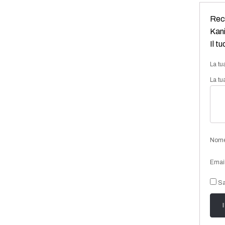
Rece
Kani
Il t
La tu
La tu
Nom
Emai
Sa