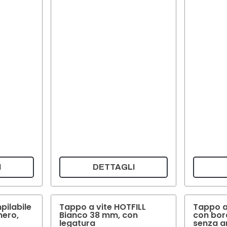
I
DETTAGLI
mpilabile
Tappo a vite HOTFILL
Tappo a 
nero,
Bianco 38 mm, con
con bor
legatura
senza an