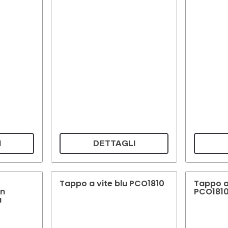
I
DETTAGLI
Tappo a vite blu PCO1810
Tappo a
on
PCO181
a