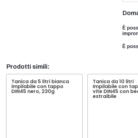
Doma
È poss
impron
Sì, po
È possi
è spec
Sì, in 
esige
sarà li
Prodotti simili:
Tanica da 5 litri bianca
Tanica da 10 litri
impilabile con tappo
Impilabile con ta
DIN45 nero, 230g
vite DIN45 con b
estraibile