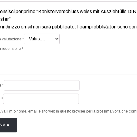
nsisci per primo “Kanisterverschluss weiss mit Ausziehtülle DIN
ster”
uo indirizzo email non sarà pubblicato.
I campi obbligatori sono co
a valutazione
*
a recensione
*
e
*
l
*
lva il mio nome, email e sito web in questo browser per la prossima volta che co