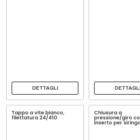
DETTAGLI
DETTAGL
Tappo a vite bianco,
Chiusura a
filettatura 24/410
pressione/giro c
inserto per siring