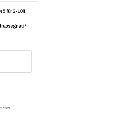
45 für 2-10lt
ntrassegnati
*
mmento.