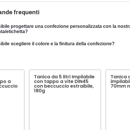
nde frequenti
ibile progettare una confezione personalizzata con la nostr
ta/etichetta?
ssiamo progettare imballaggi personalizzati con il vostro soggett
bile scegliere il colore e la finitura della confezione?
ializzato nello sviluppo di soluzioni di packaging su misura per so
molti casi è possibile scegliere il colore e la finitura dell'imballaggi
nze specifiche.
eto di consigliarvi il colore e la finitura ottimali per l'imballaggio d
Tanica da 5 litri Impilabile
Tanica d
ppo a
con tappo a vite DIN45
impilab
eccuccio
con beccuccio estraibile,
70mm n
180g