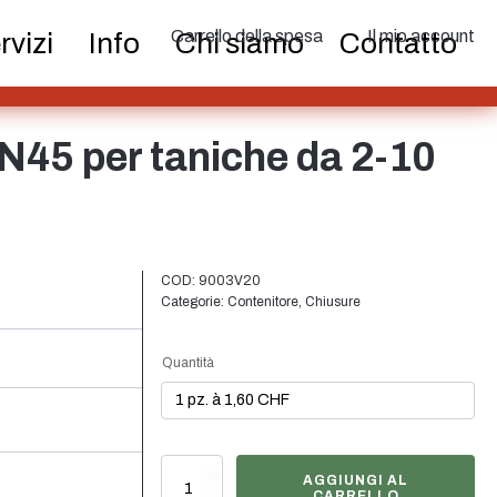
ri e pompe
Lattine
Nebulizzatore fine
Carrello della spesa
Il mio account
rvizi
Info
Chi siamo
Contatto
tici
Cibo
Sostenibile
IN45 per taniche da 2-10
COD:
9003V20
Categorie:
Contenitore
,
Chiusure
Chiusure
Bottiglie di vino e
bottiglie di
Quantità
atoi
champagne
Kanisterverschluss
AGGIUNGI AL
weiss
CARRELLO