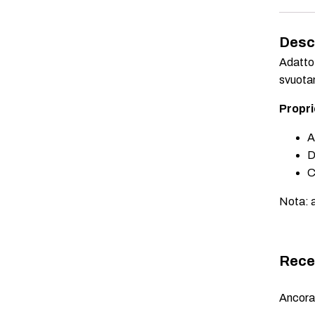
Desc
Adatto 
svuotam
Propri
A
D
C
Nota: a
Rece
Ancora 