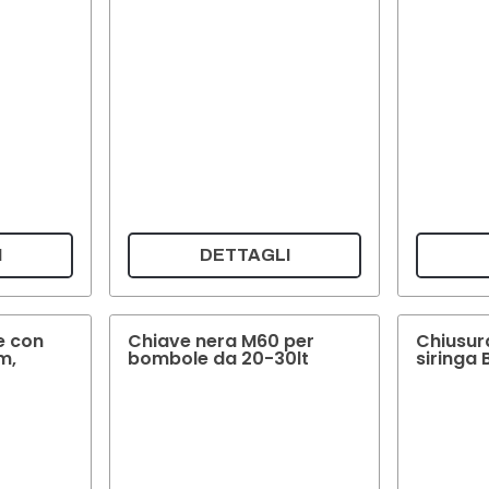
I
DETTAGLI
e con
Chiave nera M60 per
Chiusur
m,
bombole da 20-30lt
siringa 