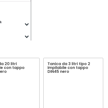
a
o. Il nostro team
ddisfare le vostre
o. Il nostro team
el vostro prodotto.
a 20 litri
Tanica da 3 litri tipo 2
ile con tappo
Impilabile con tappo
ero
DIN45 nero