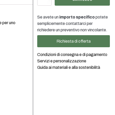
mit
Ausziehtülle
DIN45
Se avete un
importo specifico
potete
für
e per uno
semplicemente contattarci per
2-
10lt
richiedere un preventivo non vincolante.
Kanister
quantità
Richiesta di offerta
Condizioni di consegna e di pagamento
Servizi e personalizzazione
Guida ai materiali e alla sostenibilità