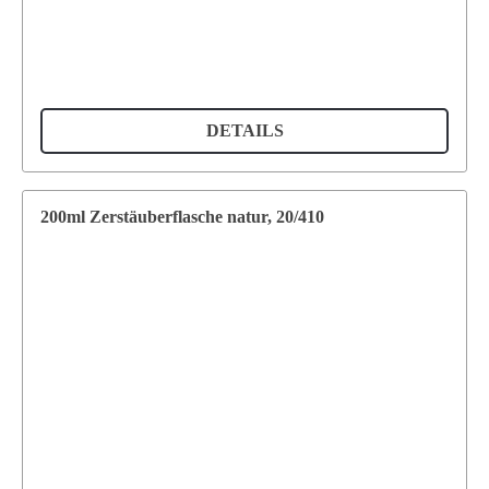
DETAILS
200ml Zerstäuberflasche natur, 20/410
Supermatic Kunststoffverpackungen GmbH
Ackerstrasse 46
8610 Uster
Schweiz