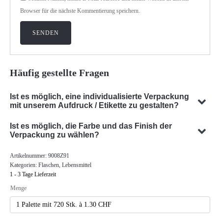
Browser für die nächste Kommentierung speichern.
Häufig gestellte Fragen
Ist es möglich, eine individualisierte Verpackung
mit unserem Aufdruck / Etikette zu gestalten?
Ja, wir können eine individualisierte Verpackung mit Ihrem
Ist es möglich, die Farbe und das Finish der
Sujet gestalten. Unser Team ist darauf spezialisiert,
Verpackung zu wählen?
massgeschneiderte Verpackungslösungen zu entwickeln, die
Ja, die Auswahl der Farbe und des Finishes Ihrer Verpackung
Artikelnummer:
9008Z91
Ihren spezifischen Anforderungen entsprechen.
ist in vielen Fällen möglich. Unser Team beratet Sie gerne um
Kategorien:
Flaschen
,
Lebensmittel
die optimale Farbe und Oberfläche für ihre
1 - 3 Tage Lieferzeit
Produktverpackung zu finden.
Menge