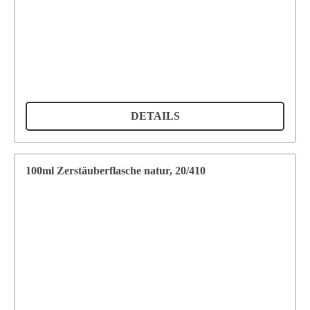
Email:
info@supermatic.ch
Tel.: +41 (0)44 941 3322
Fax: +41 (0)44 941 3324
German
Impressum und Datenschutzerklärung
DETAILS
Liefer- und Zahlungsbedingungen
AGB
100ml Zerstäuberflasche natur, 20/410
Warenkorb
Mein Konto