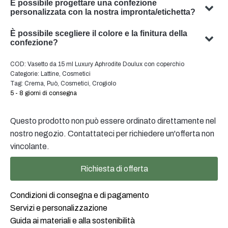
È possibile progettare una confezione
personalizzata con la nostra impronta/etichetta?
Sì, possiamo progettare imballaggi personalizzati con il
È possibile scegliere il colore e la finitura della
vostro soggetto. Il nostro team è specializzato nello
confezione?
sviluppo di soluzioni di packaging su misura per
Sì, in molti casi è possibile scegliere il colore e la finitura
COD:
Vasetto da 15 ml Luxury Aphrodite Doulux con coperchio
soddisfare le vostre esigenze specifiche.
dell'imballaggio. Il nostro team sarà lieto di consigliarvi il
Categorie:
Lattine
,
Cosmetici
colore e la finitura ottimali per l'imballaggio del vostro
Tag:
Crema
,
Può
,
Cosmetici
,
Crogiolo
5 - 8 giorni di consegna
prodotto.
Questo prodotto non può essere ordinato direttamente nel
nostro negozio. Contattateci per richiedere un'offerta non
vincolante.
Richiesta di offerta
Condizioni di consegna e di pagamento
Servizi e personalizzazione
Guida ai materiali e alla sostenibilità