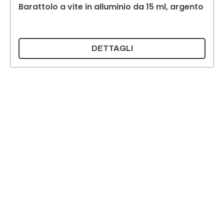
Barattolo a vite in alluminio da 15 ml, argento
DETTAGLI
Supermatic Plastic Packaging GmbH
Ackerstrasse 46
8610 Uster
Svizzera
E-mail:
info@supermatic.ch
Tel.: +41 (0)44 941 3322
Fax: +41 (0)44 941 3324
Italian