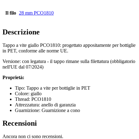
Il filo
28 mm PCO1810
Bottiglie
(519)
Descrizione
Bottiglie di riempimento a caldo
(6)
Tappo a vite giallo PCO1810: progettato appositamente per bottiglie
in PET, conforme alle norme UE.
Versione: con legatura - il tappo rimane sulla filettatura (obbligatorio
Contenitore
(21)
nell'UE dal 07/2024)
Proprietà:
Tipo: Tappo a vite per bottiglie in PET
Cosmetici
(292)
Colore: giallo
Thread: PCO1810
Attrezzatura: anello di garanzia
Guarnizione: Guarnizione a cono
Cibo
(483)
Recensioni
Ancora non ci sono recensioni.