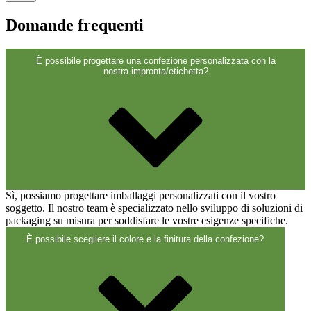
Chiusure
(173)
Domande frequenti
Bottiglie di vino e bottiglie di
È possibile progettare una confezione personalizzata con la
nostra impronta/etichetta?
champagne
(83)
Sì, possiamo progettare imballaggi personalizzati con il vostro
soggetto. Il nostro team è specializzato nello sviluppo di soluzioni di
packaging su misura per soddisfare le vostre esigenze specifiche.
È possibile scegliere il colore e la finitura della confezione?