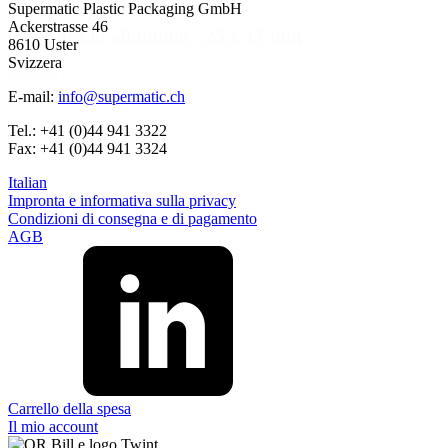
Supermatic Plastic Packaging GmbH
Ackerstrasse 46
Chiusura in alluminio - 25 x 17 mm
8610 Uster
Svizzera
Dettagli
E-mail:
info@supermatic.ch
Tel.: +41 (0)44 941 3322
Fax: +41 (0)44 941 3324
Italian
Impronta e informativa sulla privacy
Condizioni di consegna e di pagamento
AGB
Carrello della spesa
Il mio account