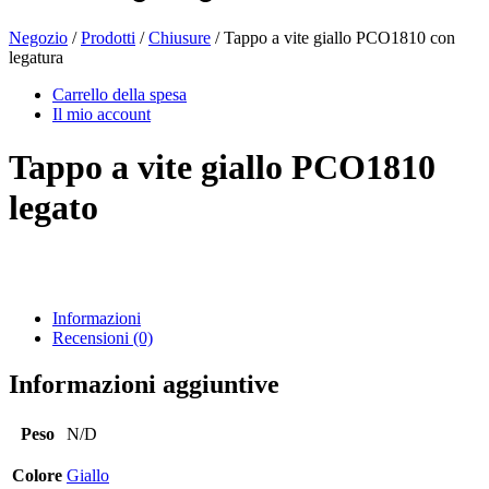
Negozio
/
Prodotti
/
Chiusure
/ Tappo a vite giallo PCO1810 con
legatura
Bottiglie di birra
(16)
Carrello della spesa
Il mio account
Tappo a vite giallo PCO1810
Prodotti chimici
(267)
legato
Distributori e pompe
(30)
Informazioni
Recensioni (0)
Lattine
(73)
Informazioni aggiuntive
Peso
N/D
Nebulizzatore fine
(8)
Colore
Giallo