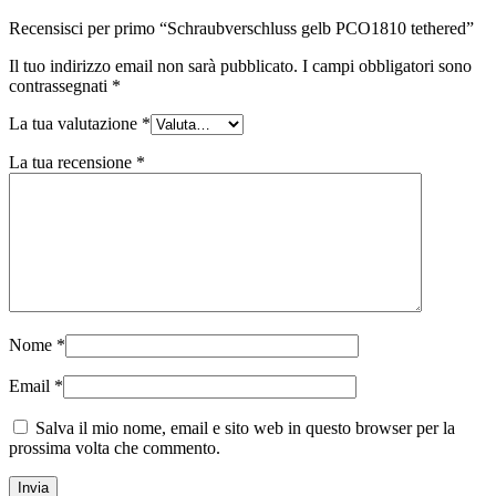
Sostenibile
(301)
Recensisci per primo “Schraubverschluss gelb PCO1810 tethered”
Il tuo indirizzo email non sarà pubblicato.
I campi obbligatori sono
contrassegnati
*
Bottiglie per salse
(24)
La tua valutazione
*
La tua recensione
*
Bottiglie per liquori
(81)
Spruzzatore
(18)
Nome
*
Email
*
Serbatoi
(2)
Salva il mio nome, email e sito web in questo browser per la
prossima volta che commento.