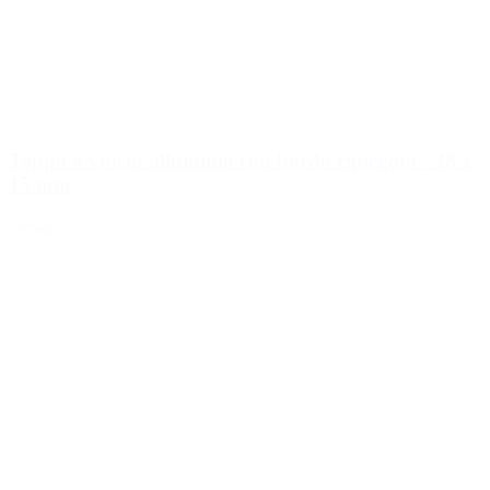
Tappo a vite in alluminio con bordo ripiegato - 28 x
15 mm
Dettagli