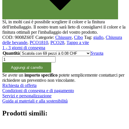
Sì, in molti casi è possibile scegliere il colore e la finitura
dell'imballaggio. Il nostro team sarà lieto di consigliarvi il colore e la
finitura ottimali per l'imballaggio del vostro prodotto.
COD:
9008Z60T
Categorie:
Chiusure
,
Cibo
Tag:
giallo
,
Chiusura
delle bevande
,
PCO1810
,
PCO28
,
Tappo a vite
1 - 3 giorni di consegna
Quantità
Svuota
Schraubverschluss
gelb
Aggiungi al carrello
PCO1810
tethered
Se avete un
importo specifico
potete semplicemente contattarci per
quantità
richiedere un preventivo non vincolante.
Richiesta di offerta
Condizioni di consegna e di pagamento
Servizi e personalizzazione
Guida ai materiali e alla sostenibilità
Prodotti simili: