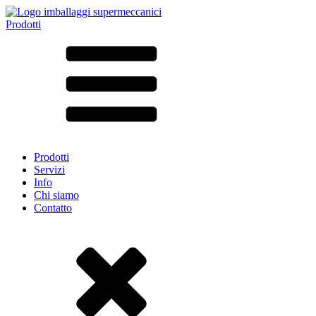
Prodotti
Tutti i prodotti ➔
Secondo il materiale
SAN
SAN/SMMA
Alluminio
Lamiera
Vetro
HD-PE
Cartone
LD-PE
Prodotti
Metallo
Servizi
PET
Info
PP
Chi siamo
rPET
Contatto
Gres
Banda stagnata
Nylon
rHD-PE
Borsa e Bag-in-Box
(9)