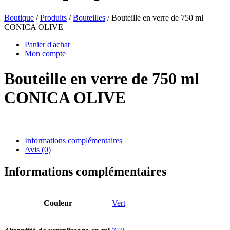
Boutique
/
Produits
/
Bouteilles
/ Bouteille en verre de 750 ml
CONICA OLIVE
Bouteilles de bière
(16)
Panier d'achat
Mon compte
Bouteille en verre de 750 ml
Produits chimiques
(267)
CONICA OLIVE
Distributeurs et pompes
(30)
Informations complémentaires
Avis (0)
Boîtes
(73)
Informations complémentaires
Couleur
Vert
Pulvérisateur fin
(8)