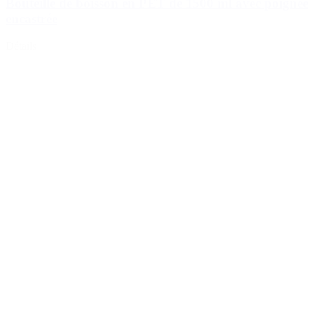
Bouteille de boisson en PET de 1500 ml avec poignée
encastrée
Détails