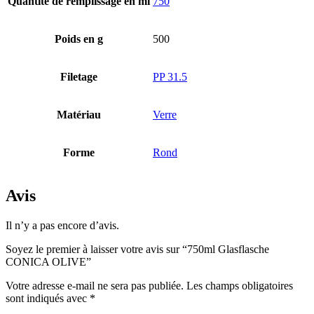
Quantité de remplissage en ml
750
Bouteilles
(519)
Poids en g
500
Filetage
PP 31.5
Bouteilles Hotfill
(6)
Matériau
Verre
Bidon
(21)
Forme
Rond
Avis
Cosmétiques
(292)
Il n’y a pas encore d’avis.
Soyez le premier à laisser votre avis sur “750ml Glasflasche
CONICA OLIVE”
Alimentation
(483)
Votre adresse e-mail ne sera pas publiée.
Les champs obligatoires
sont indiqués avec
*