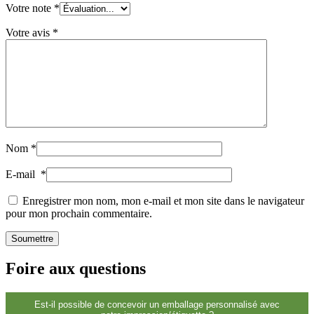
Votre note
*
Durable
(301)
Votre avis
*
Bouteilles de sauce
(24)
Bouteilles de spiritueux
(81)
Nom
*
E-mail
*
Pulvérisateur
(18)
Enregistrer mon nom, mon e-mail et mon site dans le navigateur
pour mon prochain commentaire.
Réservoirs
(2)
Foire aux questions
Est-il possible de concevoir un emballage personnalisé avec