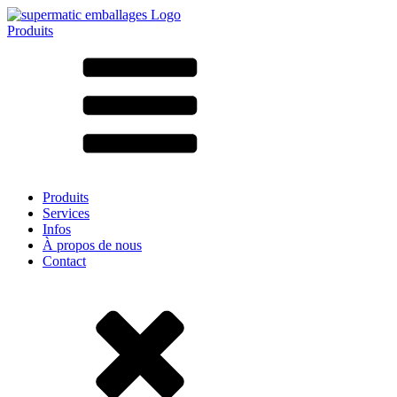
Produits
Tous les produits ➔
Par matériau
SAN
SAN/SMMA
Aluminium
Tôle
Verre
HD-PE
Carton
LD-PE
Produits
Métal
Services
PET
Infos
PP
À propos de nous
rPET
Contact
Grès
Fer blanc
Nylon
rHD-PE
Sachets et bag-in-box
(9)