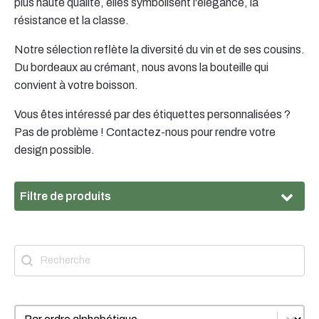
plus haute qualité, elles symbolisent l'élégance, la
résistance et la classe.
Notre sélection reflète la diversité du vin et de ses cousins.
Du bordeaux au crémant, nous avons la bouteille qui
convient à votre boisson.
Vous êtes intéressé par des étiquettes personnalisées ?
Pas de problème ! Contactez-nous pour rendre votre
design possible.
Filtre de produits
Matériau
Recherche
Chercheur
Matériau
HD-PE
(2)
Filetage
Trier
Trèves le contenu