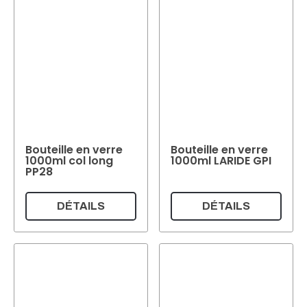
Poids par pièce
Couleur
métal
(2)
Argent
Incolore
(2)
(1)
Or
(1)
Couleur
Réinitialiser
Bouteille en verre
Bouteille en verre
1000ml col long
1000ml LARIDE GPI
PP28
DÉTAILS
DÉTAILS