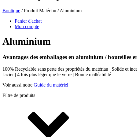
Boutique
/ Produit Matériau / Aluminium
Bouteilles de bière
(16)
Panier d'achat
Mon compte
Aluminium
Produits chimiques
(267)
Avantages des emballages en aluminium / bouteilles 
100% Recyclable sans perte des propriétés du matériau | Solide et incass
Distributeurs et pompes
(30)
l'acier | 4 fois plus léger que le verre | Bonne malléabilité
Voir aussi notre
Guide du matériel
Filtre de produits
Boîtes
(73)
Pulvérisateur fin
(8)