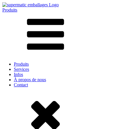
Produits
Tous les produits ➔
Par matériau
SAN
SAN/SMMA
Aluminium
Tôle
Verre
HD-PE
Carton
LD-PE
Produits
Métal
Services
PET
Infos
PP
À propos de nous
rPET
Contact
Grès
Fer blanc
Nylon
rHD-PE
Sachets et bag-in-box
(9)