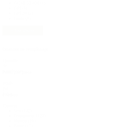
GCMI 53/400
(1)
Durable
(301)
GPI
(8)
GPI 28
(3)
Guala
(8)
Bouteilles de sauce
(24)
+ Tout afficher
Quantité de remplissage
Bouteilles de spiritueux
(81)
Quantité
de
remplissage
Poids par pièce
Pulvérisateur
(18)
Poids
par
pièce
Couleur
Réservoirs
(2)
Couleur
Vert
(142)
Transparent
(129)
Marron
(19)
Blanc
(17)