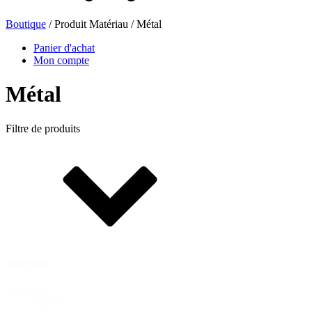
Boutique
/ Produit Matériau / Métal
Panier d'achat
Mon compte
Métal
Filtre de produits
Bouteilles de bière
(16)
Matériau
Matériau
PET
(1)
Produits chimiques
(267)