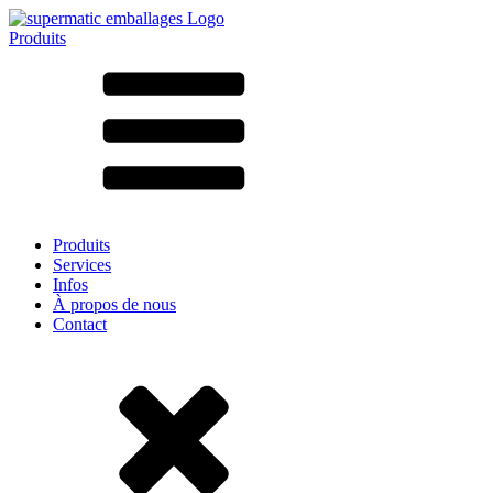
Produits
Tous les produits ➔
Par matériau
SAN
SAN/SMMA
Aluminium
Tôle
Verre
HD-PE
Carton
LD-PE
Produits
Métal
Services
PET
Infos
PP
À propos de nous
rPET
Contact
Grès
Fer blanc
Nylon
rHD-PE
Sachets et bag-in-box
(9)