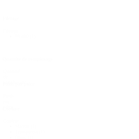
Filetage
Distributeurs et pompes
(30)
Filetage
89/400
(1)
Boîtes
(73)
Quantité de remplissage
Quantité
Pulvérisateur fin
(8)
de
remplissage
Poids par pièce
Poids
par
Bouteilles
(519)
pièce
Couleur
Couleur
Marron
(1)
Bouteilles Hotfill
(6)
Transparent
(1)
Blanc
(1)