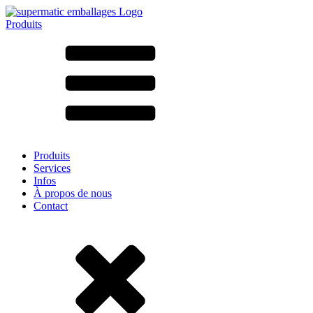
Produits
Tous les produits ➔
Par matériau
SAN
SAN/SMMA
Aluminium
Tôle
Verre
HD-PE
Carton
LD-PE
Produits
Métal
Services
PET
Infos
PP
À propos de nous
rPET
Contact
Grès
Fer blanc
Nylon
rHD-PE
Sachets et bag-in-box
(9)