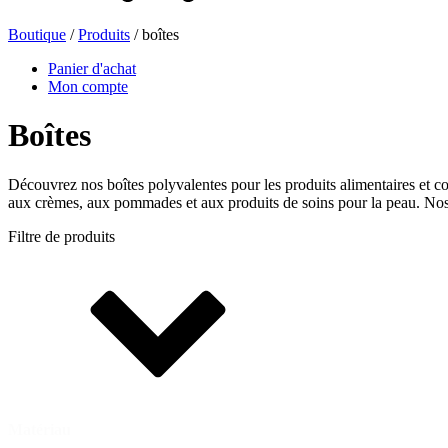
Boutique
/
Produits
/ boîtes
Bouteilles de bière
(16)
Panier d'achat
Mon compte
Boîtes
Produits chimiques
(267)
Découvrez nos boîtes polyvalentes pour les produits alimentaires et c
aux crèmes, aux pommades et aux produits de soins pour la peau. Nos b
Filtre de produits
Distributeurs et pompes
(30)
Boîtes
(73)
Pulvérisateur fin
(8)
Matériau