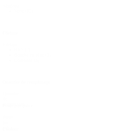
Matériau
Verre
(83)
Bouteilles
(519)
Filetage
Bouteilles Hotfill
(6)
Filetage
BVS
(3)
Bouche en liège
(3)
Couronne
(4)
Bidon
(21)
Quantité de remplissage
Cosmétiques
(292)
Quantité
de
remplissage
Poids par pièce
Alimentation
(483)
Poids
par
pièce
Couleur