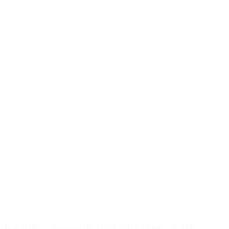
Bouteille à massue de 1000 ml, nature, 28/400