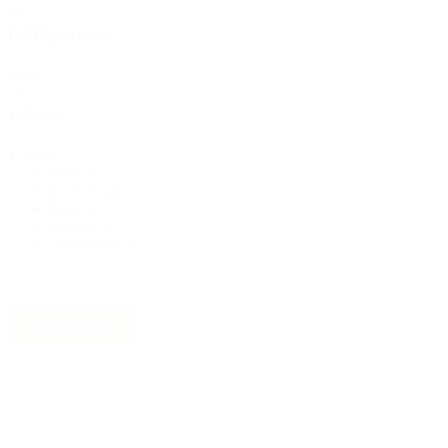
de
Durable
(301)
remplissage
Poids par pièce
Poids
par
Bouteilles de sauce
(24)
pièce
Couleur
Couleur
Blanc
(6)
Bouteilles de spiritueux
(81)
Incolore
(4)
Beige
(2)
Marron
(2)
Transparent
(1)
Pulvérisateur
(18)
Réinitialiser
Réservoirs
(2)
Matériau
Matériau
HD-PE
(9)