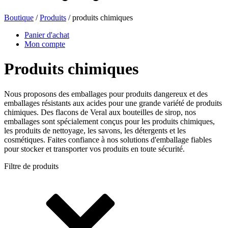
Boutique
/
Produits
/ produits chimiques
Bouteilles de bière
(16)
Panier d'achat
Mon compte
Produits chimiques
Produits chimiques
(267)
Nous proposons des emballages pour produits dangereux et des
emballages résistants aux acides pour une grande variété de produits
chimiques. Des flacons de Veral aux bouteilles de sirop, nos
Distributeurs et pompes
(30)
emballages sont spécialement conçus pour les produits chimiques,
les produits de nettoyage, les savons, les détergents et les
cosmétiques. Faites confiance à nos solutions d'emballage fiables
pour stocker et transporter vos produits en toute sécurité.
Boîtes
(73)
Filtre de produits
Pulvérisateur fin
(8)