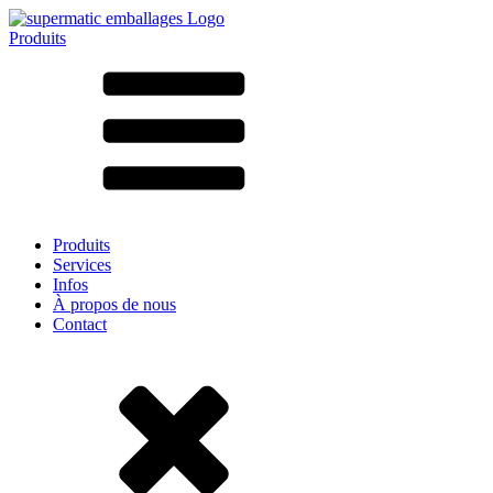
Produits
Tous les produits ➔
Par matériau
SAN
SAN/SMMA
Aluminium
Tôle
Verre
HD-PE
Carton
LD-PE
Produits
Métal
Services
PET
Infos
PP
À propos de nous
rPET
Contact
Grès
Fer blanc
Nylon
rHD-PE
Sachets et bag-in-box
(9)