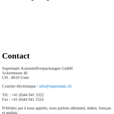
Bouteilles de bière
(16)
Produits chimiques
(267)
Contact
Distributeurs et pompes
(30)
Supermatic Kunststoffverpackungen GmbH
Ackerstrasse 46
CH - 8610 Uster
Boîtes
(73)
Courrier électronique :
info@supermatic.ch
Tél. : +41 (0)44 941 3322
Fax : +41 (0)44 941 3324
Pulvérisateur fin
(8)
N'hésitez pas à nous appeler, nous parlons allemand, italien, français
et anglais.