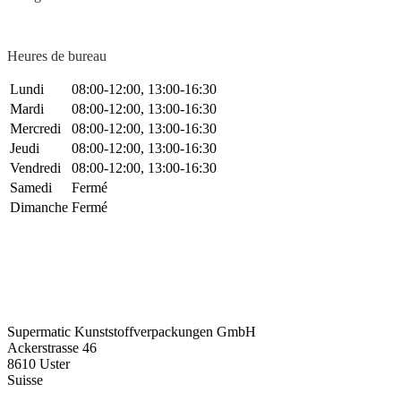
Bouteilles
(519)
Heures de bureau
Lundi
08:00-12:00, 13:00-16:30
Mardi
08:00-12:00, 13:00-16:30
Bouteilles Hotfill
(6)
Mercredi
08:00-12:00, 13:00-16:30
Jeudi
08:00-12:00, 13:00-16:30
Vendredi
08:00-12:00, 13:00-16:30
Samedi
Fermé
Bidon
(21)
Dimanche
Fermé
Cosmétiques
(292)
Supermatic Kunststoffverpackungen GmbH
Alimentation
(483)
Ackerstrasse 46
8610 Uster
Suisse