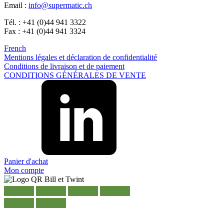
Email :
info@supermatic.ch
Durable
(301)
Tél. : +41 (0)44 941 3322
Fax : +41 (0)44 941 3324
French
Bouteilles de sauce
(24)
Mentions légales et déclaration de confidentialité
Conditions de livraison et de paiement
CONDITIONS GÉNÉRALES DE VENTE
Bouteilles de spiritueux
(81)
Pulvérisateur
(18)
Panier d'achat
Mon compte
Réservoirs
(2)