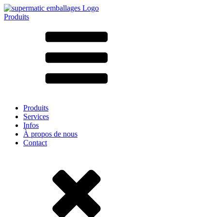
Produits
Tous les produits ➔
Par matériau
SAN
SAN/SMMA
Aluminium
Tôle
Verre
HD-PE
Carton
LD-PE
Produits
Métal
Services
PET
Infos
PP
À propos de nous
rPET
Contact
Grès
Fer blanc
Nylon
rHD-PE
Sachets et bag-in-box
(9)