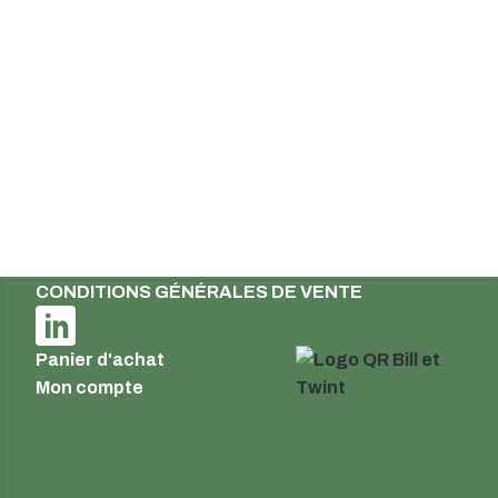
Suisse
Email :
info@supermatic.ch
Tél. : +41 (0)44 941 3322
Fax : +41 (0)44 941 3324
French
Mentions légales et déclaration de
confidentialité
Conditions de livraison et de paiement
CONDITIONS GÉNÉRALES DE VENTE
Panier d'achat
Mon compte