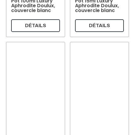
Pot 100ml Luxury
Pot 15ml Luxury
Aphrodite Doulux,
Aphrodite Doulux,
couvercle blanc
couvercle blanc
Réinitialiser
DÉTAILS
DÉTAILS