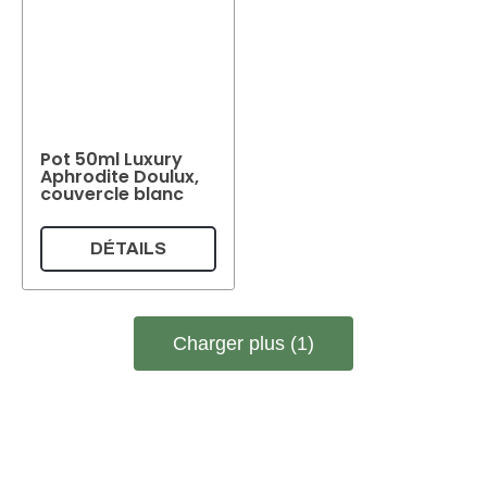
Pot 50ml Luxury
Aphrodite Doulux,
couvercle blanc
DÉTAILS
Charger plus (1)
Supermatic Kunststoffverpackungen GmbH
Ackerstrasse 46
8610 Uster