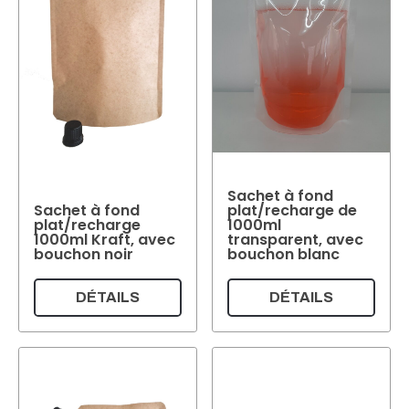
500ml - 10000ml
Poids par pièce
Poids par pièce
0g
Couleur
Transparent
Beige
(6)
(2)
Marron
Incolore
(2)
Blanc
(1)
(1)
Sachet à fond
Couleur
Sachet à fond
plat/recharge de
plat/recharge
1000ml
1000ml Kraft, avec
transparent, avec
Réinitialiser
bouchon noir
bouchon blanc
DÉTAILS
DÉTAILS