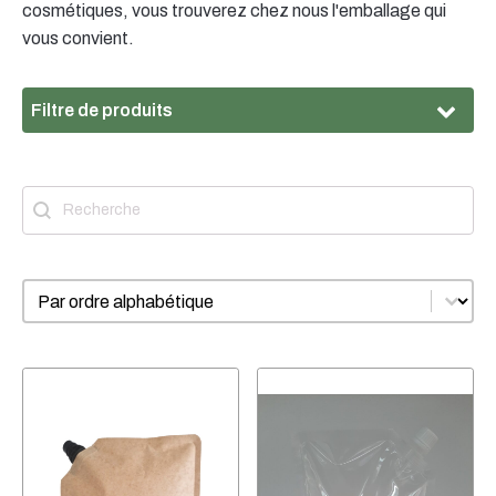
cosmétiques, vous trouverez chez nous l'emballage qui
vous convient.
Filtre de produits
Matériau
Recherche
Rechercher
Matériau
HD-PE
(5)
Nylon
(3)
PET
(1)
Trier
Trier le contenu
Filetage
Filetage
9.5mm
(1)
Quantité de remplissage
Quantité de remplissage