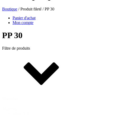
Boutique
/ Produit fileté / PP 30
Bouteilles de bière
(16)
Panier d'achat
Mon compte
PP 30
Produits chimiques
(267)
Filtre de produits
Distributeurs et pompes
(30)
Boîtes
(73)
Matériau
Pulvérisateur fin
(8)
Matériau
Verre
(13)