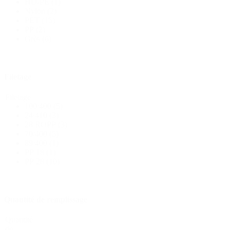
HD-PE
(1)
Nylon
(2)
PET
(15)
Bouteilles
(519)
PP
(2)
Grès
(6)
Bouteilles Hotfill
(6)
Filetage
Filetage
100/400
(5)
Bidon
(21)
24/410
(3)
28 ROPP
(3)
70/400
(5)
89/400
(1)
PP 18
(1)
Cosmétiques
(292)
PP 28
(10)
Alimentation
(483)
Quantité de remplissage
Quantité
de