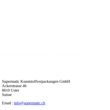
Fermeture en aluminium - 30 x 60mm
Détails
Charger plus (19)
Supermatic Kunststoffverpackungen GmbH
Ackerstrasse 46
8610 Uster
Suisse
Email :
info@supermatic.ch