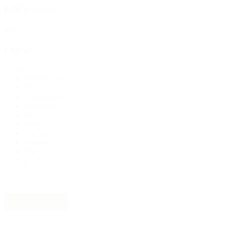
remplissage
Durable
(301)
Poids par pièce
Poids
par
pièce
Couleur
Bouteilles de sauce
(24)
Couleur
Marron
(39)
Blanc
(15)
Bouteilles de spiritueux
(81)
Transparent
(14)
Rouge
(6)
Noir
(6)
Beige
(3)
Vert
(2)
Pulvérisateur
(18)
Variable
(2)
Bleu
(1)
Incolore
(1)
Réservoirs
(2)
Réinitialiser