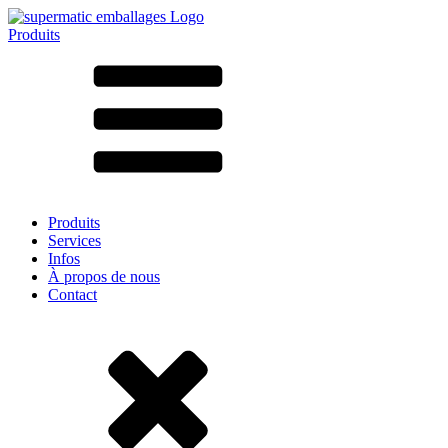
Produits
Tous les produits ➔
Par matériau
SAN
SAN/SMMA
Aluminium
Tôle
Verre
HD-PE
Carton
LD-PE
Produits
Métal
Services
PET
Infos
PP
À propos de nous
rPET
Contact
Grès
Fer blanc
Nylon
rHD-PE
Sachets et bag-in-box
(9)