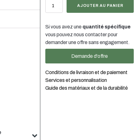
quantité
AJOUTER AU PANIER
de
Feinzerstäuber
weiss,
Si vous avez une
quantité spécifique
24/410
vous pouvez nous contacter pour
demander une offre sans engagement.
Demande d'offre
Conditions de livraison et de paiement
Services et personnalisation
Guide des matériaux et de la durabilité
e