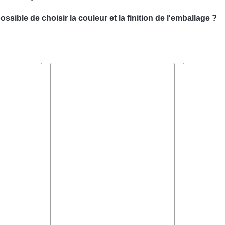
ous pouvons concevoir un emballage personnalisé avec votre suj
possible de choisir la couleur et la finition de l'emballage ?
écialisée dans la conception de solutions d'emballage sur mesure
l est souvent possible de choisir la couleur et la finition de votre 
soins spécifiques.
 se fera un plaisir de vous conseiller pour trouver la couleur et la f
otre emballage de produit.