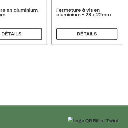
re en aluminium -
Fermeture à vis en
mm
aluminium - 28 x 22mm
DÉTAILS
DÉTAILS
Panier d'achat
Mon compte
ion de confidentialité
e paiement
E VENTE