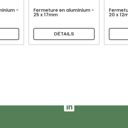
minium -
Fermeture en aluminium -
Fermetu
25 x 17mm
20 x 12
DÉTAILS
French
Mentions légales et déclarat
Conditions de livraison et d
CONDITIONS GÉNÉRALES D