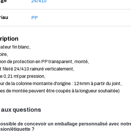
age
24/410
riau
PP
ription
ateur fin blanc,
ire,
on de protection en PP transparent, monté,
fileté 24/410 rainuré verticalement,
e 0,21 ml par pression,
r de la colonne montante d'origine : 124mm à partir du joint,
bes de montée peuvent être coupés à la longueur souhaitée)
 aux questions
 possible de concevoir un emballage personnalisé avec notr
sion/étiquette ?