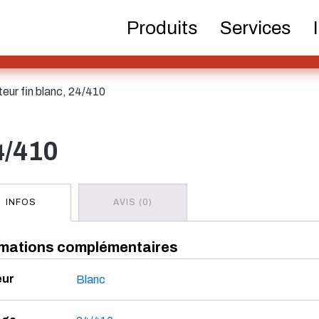
Bouteilles de bière
Produits chimiques
Distribu
Produits
Services
pom
teur fin blanc, 24/410
Cosmét
4/410
Bouteilles Hotfill
Bidon
INFOS
AVIS (0)
rmations complémentaires
Bouteilles de
Pulvérisateur
Réser
spiritueux
eur
Blanc