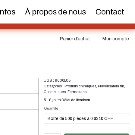
teurs et
Infos
À propos de nous
Contact
pes
Panier d'achat
Mon compte
iques
Alimentation
Durable
UGS :
9006L06
Catégories :
Produits chimiques
,
Pulvérisateur fin
,
Cosmétiques
,
Fermetures
5 - 8 jours Délai de livraison
voirs
Fermetures
Bouteilles de vin et de
Quantité
champagne