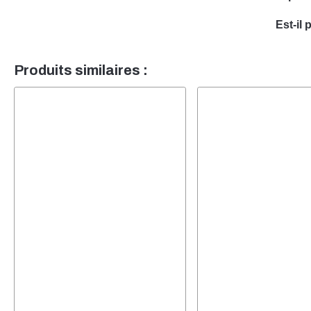
Oui, n
Est-il 
est sp
Oui, i
vos be
équipe
Produits similaires :
pour v