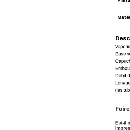
Filet
Maté
Desc
Vaporis
Buse no
Capuch
Embout 
Débit d
Longueu
(les tu
Foire
Est-il
impres