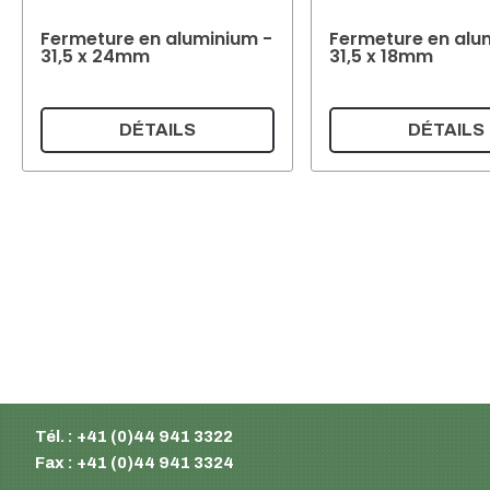
Fermeture en aluminium -
Fermeture en alu
31,5 x 24mm
31,5 x 18mm
DÉTAILS
DÉTAILS
Supermatic Kunststoffverpackungen GmbH
Ackerstrasse 46
8610 Uster
Suisse
Email :
info@supermatic.ch
Tél. : +41 (0)44 941 3322
Fax : +41 (0)44 941 3324