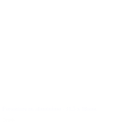
Fermetures
(173)
Bouteilles de vin et de champagne
(83)
Fermeture en aluminium - 31,5 x 18mm
Détails