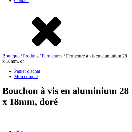
Contact
Grès
Fer blanc
Nylon
rHD-PE
Boutique
/
Produits
/
Fermetures
/ Fermeture à vis en aluminium 28
x 18mm, or
Panier d'achat
Mon compte
Bouchon à vis en aluminium 28
x 18mm, doré
Sachets et bag-in-box
(9)
Infos