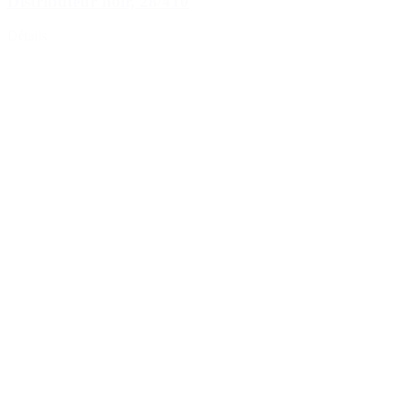
Distributeur noir, 28/410
Détails