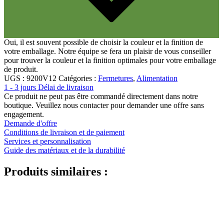
Pulvérisateur fin
(8)
Oui, il est souvent possible de choisir la couleur et la finition de
votre emballage. Notre équipe se fera un plaisir de vous conseiller
pour trouver la couleur et la finition optimales pour votre emballage
Bouteilles
(519)
de produit.
UGS :
9200V12
Catégories :
Fermetures
,
Alimentation
1 - 3 jours Délai de livraison
Ce produit ne peut pas être commandé directement dans notre
Bouteilles Hotfill
(6)
boutique. Veuillez nous contacter pour demander une offre sans
engagement.
Demande d'offre
Conditions de livraison et de paiement
Services et personnalisation
Bidon
(21)
Guide des matériaux et de la durabilité
Produits similaires :
Cosmétiques
(292)