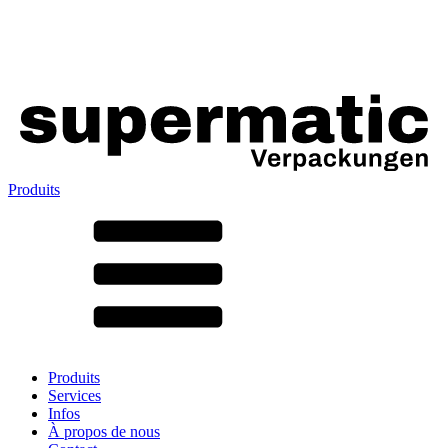
Produits
Tous les produits ➔
Par matériau
SAN
SAN/SMMA
Aluminium
Tôle
Verre
HD-PE
Carton
LD-PE
Produits
Métal
Services
PET
Infos
PP
À propos de nous
rPET