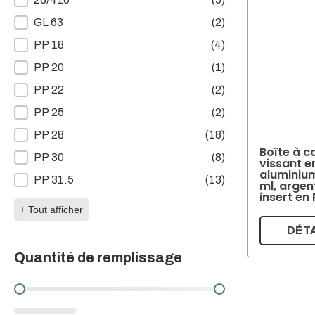
GL 63
(2)
PP 18
(4)
PP 20
(1)
PP 22
(2)
PP 25
(2)
PP 28
(18)
Boîte à c
PP 30
(8)
vissant e
aluminiu
PP 31.5
(13)
ml, argen
insert en
+ Tout afficher
DÉTA
Quantité de remplissage
Quantité de remplissage