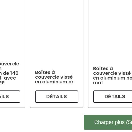
ouvercle
n
Boîtes à
Boîtes à
m de 140
couvercle vissé
couvercle vissé
t, avec
en aluminium no
en aluminium or
 PP
mat
ILS
DÉTAILS
DÉTAILS
Charger plus (5