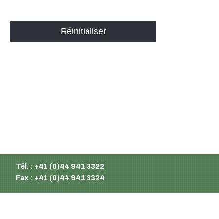
Réinitialiser
Supermatic Kunststoffverpackungen GmbH
Ackerstrasse 46
8610 Uster
Suisse
Email :
info@supermatic.ch
Tél. : +41 (0)44 941 3322
Fax : +41 (0)44 941 3324