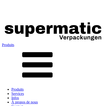
Produits
Tous les produits ➔
Par matériau
SAN
SAN/SMMA
Aluminium
Tôle
Verre
HD-PE
Carton
LD-PE
Produits
Métal
Services
PET
Infos
PP
À propos de nous
rPET