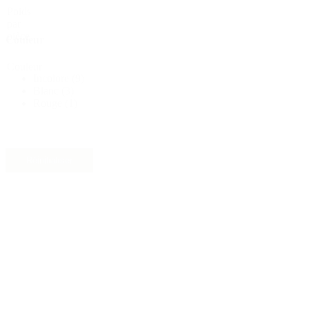
Poids
par
pièce
Couleur
Couleur
Incolore
(9)
Blanc
(3)
Rouge
(1)
Réinitialiser
Matériau
Matériau
HD-PE
(11)
Distributeurs et pompes
(30)
Filetage
Boîtes
(73)