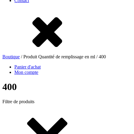
Contact
Grès
Fer blanc
Nylon
rHD-PE
Boutique
/ Produit Quantité de remplissage en ml / 400
Panier d'achat
Mon compte
400
Filtre de produits
Sachets et bag-in-box
(9)