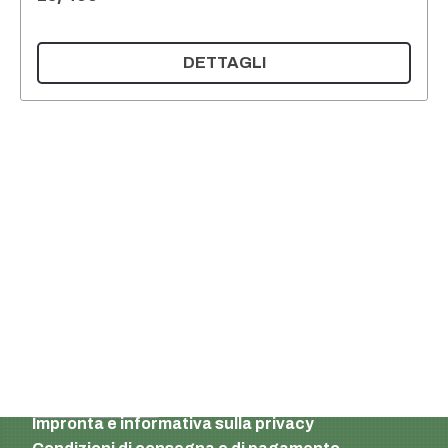
DETTAGLI
Supermatic Plastic Packaging GmbH
Ackerstrasse 46
8610 Uster
Svizzera
E-mail:
info@supermatic.ch
Tel.: +41 (0)44 941 3322
Fax: +41 (0)44 941 3324
Italian
Impronta e informativa sulla privacy