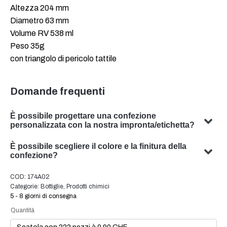
Altezza 204 mm
Diametro 63 mm
Volume RV 538 ml
Peso 35g
con triangolo di pericolo tattile
Domande frequenti
È possibile progettare una confezione
personalizzata con la nostra impronta/etichetta?
Sì, possiamo progettare imballaggi personalizzati con il
È possibile scegliere il colore e la finitura della
vostro soggetto. Il nostro team è specializzato nello
confezione?
sviluppo di soluzioni di packaging su misura per
Sì, in molti casi è possibile scegliere il colore e la finitura
COD:
174A02
soddisfare le vostre esigenze specifiche.
dell'imballaggio. Il nostro team sarà lieto di consigliarvi il
Categorie:
Bottiglie
,
Prodotti chimici
colore e la finitura ottimali per l'imballaggio del vostro
5 - 8 giorni di consegna
prodotto.
Quantità