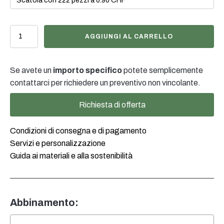
500ml
AGGIUNGI AL CARRELLO
Sprüh-/Rundflasche
EF
natur,
Se avete un
importo specifico
potete semplicemente
28/400
quantità
contattarci per richiedere un preventivo non vincolante.
Richiesta di offerta
Condizioni di consegna e di pagamento
Servizi e personalizzazione
Guida ai materiali e alla sostenibilità
Abbinamento: