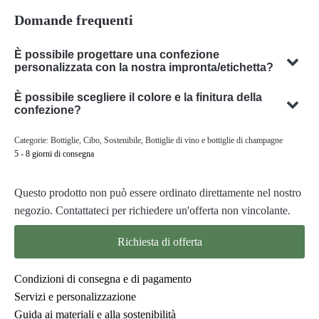
Domande frequenti
È possibile progettare una confezione
personalizzata con la nostra impronta/etichetta?
Sì, possiamo progettare imballaggi personalizzati con il vostro
È possibile scegliere il colore e la finitura della
soggetto. Il nostro team è specializzato nello sviluppo di
confezione?
soluzioni di packaging su misura per soddisfare le vostre
Sì, in molti casi è possibile scegliere il colore e la finitura
Categorie:
Bottiglie
,
Cibo
,
Sostenibile
,
Bottiglie di vino e bottiglie di champagne
esigenze specifiche.
dell'imballaggio. Il nostro team sarà lieto di consigliarvi il
5 - 8 giorni di consegna
colore e la finitura ottimali per l'imballaggio del vostro
prodotto.
Questo prodotto non può essere ordinato direttamente nel nostro
negozio. Contattateci per richiedere un'offerta non vincolante.
Richiesta di offerta
Condizioni di consegna e di pagamento
Servizi e personalizzazione
Guida ai materiali e alla sostenibilità