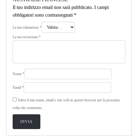
Il tuo indirizzo email non sarà pubblicato.
I campi
obbligatori sono contrassegnati
*
La tua valutazione
*
La tua recensione
*
Nome
*
Email
*
Salva il mio nome, email e sito web in questo browser per la prossima
volta che commento.