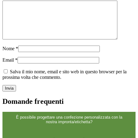
Sostenibile
(301)
Bottiglie per salse
(24)
Nome
*
Bottiglie per liquori
(81)
Email
*
Salva il mio nome, email e sito web in questo browser per la
prossima volta che commento.
Spruzzatore
(18)
Domande frequenti
Serbatoi
(2)
È possibile progettare una confezione personalizzata con la
nostra impronta/etichetta?