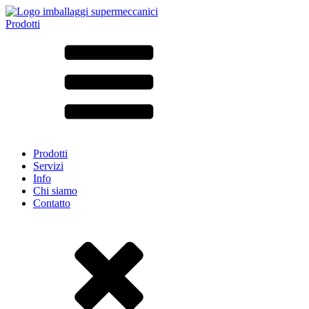
Prodotti
Tutti i prodotti ➔
Secondo il materiale
SAN
SAN/SMMA
Alluminio
Lamiera
Vetro
HD-PE
Cartone
LD-PE
Prodotti
Metallo
Servizi
PET
Info
PP
Chi siamo
rPET
Contatto
Gres
Banda stagnata
Nylon
rHD-PE
Borsa e Bag-in-Box
(9)