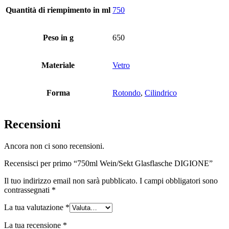
Quantità di riempimento in ml
750
Bottiglie
(519)
Peso in g
650
Materiale
Vetro
Bottiglie di riempimento a caldo
(6)
Forma
Rotondo
,
Cilindrico
Contenitore
(21)
Recensioni
Ancora non ci sono recensioni.
Cosmetici
(292)
Recensisci per primo “750ml Wein/Sekt Glasflasche DIGIONE”
Il tuo indirizzo email non sarà pubblicato.
I campi obbligatori sono
contrassegnati
*
Cibo
(483)
La tua valutazione
*
La tua recensione
*