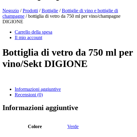
Negozio
/
Prodotti
/
Bottiglie
/
Bottiglie di vino e bottiglie di
champagne
/ bottiglia di vetro da 750 ml per vino/champagne
Bottiglie di birra
(16)
DIGIONE
Carrello della spesa
Il mio account
Prodotti chimici
(267)
Bottiglia di vetro da 750 ml per
vino/Sekt DIGIONE
Distributori e pompe
(30)
Informazioni aggiuntive
Recensioni (0)
Lattine
(73)
Informazioni aggiuntive
Nebulizzatore fine
(8)
Colore
Verde