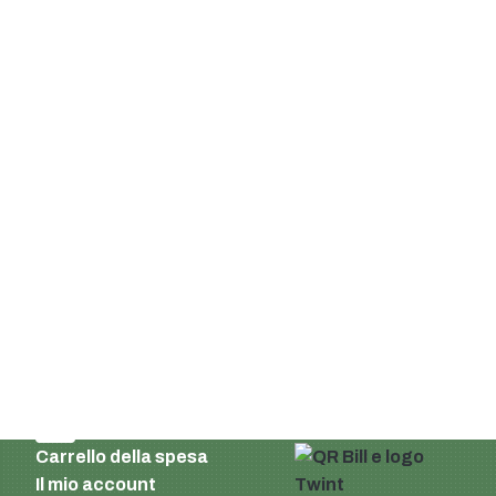
Supermatic Plastic Packaging GmbH
Ackerstrasse 46
8610 Uster
Svizzera
E-mail:
info@supermatic.ch
Tel.: +41 (0)44 941 3322
Fax: +41 (0)44 941 3324
Italian
Impronta e informativa sulla privacy
Condizioni di consegna e di pagamento
AGB
Carrello della spesa
Il mio account