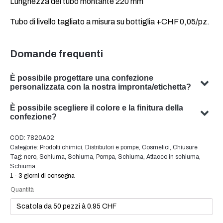
Lunghezza del tubo montante 220 mm
Tubo di livello tagliato a misura su bottiglia +CHF 0,05/pz.
Domande frequenti
È possibile progettare una confezione
personalizzata con la nostra impronta/etichetta?
Sì, possiamo progettare imballaggi personalizzati con il
È possibile scegliere il colore e la finitura della
vostro soggetto. Il nostro team è specializzato nello
confezione?
sviluppo di soluzioni di packaging su misura per
Sì, in molti casi è possibile scegliere il colore e la finitura
COD:
7820A02
soddisfare le vostre esigenze specifiche.
dell'imballaggio. Il nostro team sarà lieto di consigliarvi il
Categorie:
Prodotti chimici
,
Distributori e pompe
,
Cosmetici
,
Chiusure
colore e la finitura ottimali per l'imballaggio del vostro
Tag:
nero
,
Schiuma
,
Schiuma
,
Pompa
,
Schiuma
,
Attacco in schiuma
,
Schiuma
prodotto.
1 - 3 giorni di consegna
Quantità