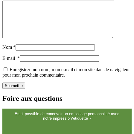
Durable
(301)
Bouteilles de sauce
(24)
Nom
*
Bouteilles de spiritueux
(81)
E-mail
*
Enregistrer mon nom, mon e-mail et mon site dans le navigateur
pour mon prochain commentaire.
Pulvérisateur
(18)
Foire aux questions
Réservoirs
(2)
Est-il possible de concevoir un emballage personnalisé avec
notre impression/étiquette ?