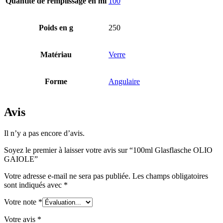
Quantité de remplissage en ml
100
Bouteilles
(519)
Poids en g
250
Matériau
Verre
Bouteilles Hotfill
(6)
Forme
Angulaire
Bidon
(21)
Avis
Il n’y a pas encore d’avis.
Cosmétiques
(292)
Soyez le premier à laisser votre avis sur “100ml Glasflasche OLIO
GAIOLE”
Votre adresse e-mail ne sera pas publiée.
Les champs obligatoires
sont indiqués avec
*
Alimentation
(483)
Votre note
*
Votre avis
*