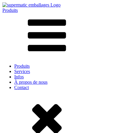
Produits
Tous les produits ➔
Par matériau
SAN
SAN/SMMA
Aluminium
Tôle
Verre
HD-PE
Carton
LD-PE
Produits
Métal
Services
PET
Infos
PP
À propos de nous
rPET
Contact
Grès
Fer blanc
Nylon
rHD-PE
Sachets et bag-in-box
(9)