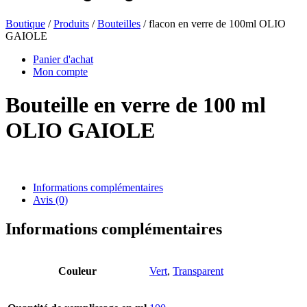
Boutique
/
Produits
/
Bouteilles
/ flacon en verre de 100ml OLIO
GAIOLE
Bouteilles de bière
(16)
Panier d'achat
Mon compte
Bouteille en verre de 100 ml
Produits chimiques
(267)
OLIO GAIOLE
Distributeurs et pompes
(30)
Informations complémentaires
Avis (0)
Boîtes
(73)
Informations complémentaires
Couleur
Vert
,
Transparent
Pulvérisateur fin
(8)