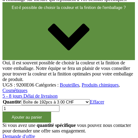
Est-il possible de choisir la couleur et la finition de l'emballage ?
Oui, il est souvent possible de choisir la couleur et la finition de
votre emballage. Notre équipe se fera un plaisir de vous conseiller
pour trouver la couleur et la finition optimales pour votre emballage
de produit.
UGS :
9200E06
Catégories :
Bouteilles
,
Produits chimiques
,
Cosmétiques
5 - 8 jours Délai de livraison
Quantité
Effacer
quantité
de
Ajouter au panier
250ml
Aluminiumflasche
Si vous avez une
quantité spécifique
vous pouvez nous contacter
24/410
pour demander une offre sans engagement.
Demande d'offre