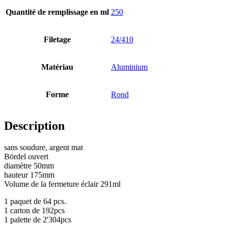
Quantité de remplissage en ml
250
Bouteilles
(519)
Filetage
24/410
Bouteilles Hotfill
(6)
Matériau
Aluminium
Forme
Rond
Bidon
(21)
Description
sans soudure, argent mat
Cosmétiques
(292)
Bördel ouvert
diamètre 50mm
hauteur 175mm
Volume de la fermeture éclair 291ml
Alimentation
(483)
1 paquet de 64 pcs.
1 carton de 192pcs
1 palette de 2'304pcs