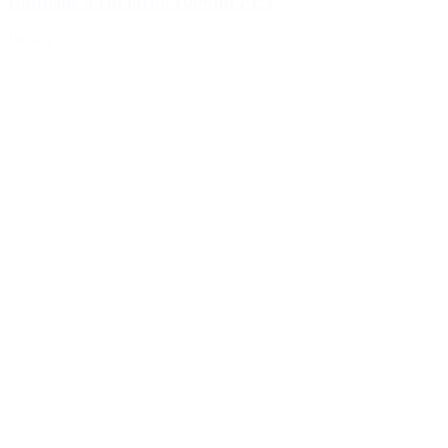
Bouteille à col large 1000ml PET
Détails