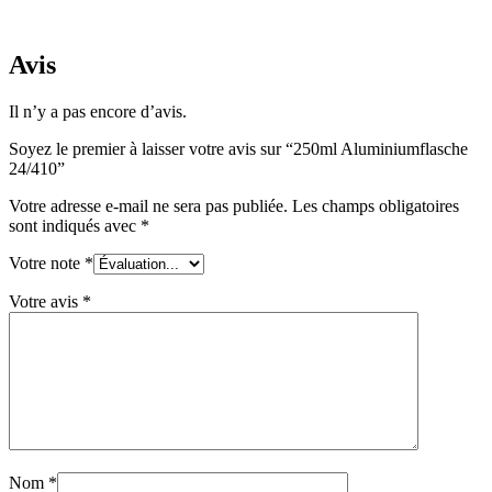
Durable
(301)
Avis
Il n’y a pas encore d’avis.
Bouteilles de sauce
(24)
Soyez le premier à laisser votre avis sur “250ml Aluminiumflasche
24/410”
Votre adresse e-mail ne sera pas publiée.
Les champs obligatoires
Bouteilles de spiritueux
(81)
sont indiqués avec
*
Votre note
*
Pulvérisateur
(18)
Votre avis
*
Réservoirs
(2)
Nom
*