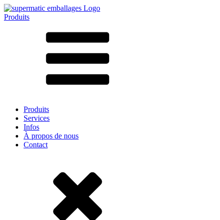
Produits
Tous les produits ➔
Par matériau
SAN
SAN/SMMA
Aluminium
Tôle
Verre
HD-PE
Carton
LD-PE
Produits
Métal
Services
PET
Infos
PP
À propos de nous
rPET
Contact
Grès
Fer blanc
Nylon
rHD-PE
Sachets et bag-in-box
(9)