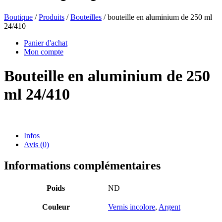
Boutique
/
Produits
/
Bouteilles
/ bouteille en aluminium de 250 ml
24/410
Bouteilles de bière
(16)
Panier d'achat
Mon compte
Bouteille en aluminium de 250
Produits chimiques
(267)
ml 24/410
Distributeurs et pompes
(30)
Infos
Avis (0)
Boîtes
(73)
Informations complémentaires
Poids
ND
Pulvérisateur fin
(8)
Couleur
Vernis incolore
,
Argent