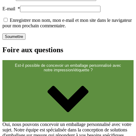
Fermetures
(173)
E-mail
*
Enregistrer mon nom, mon e-mail et mon site dans le navigateur
Bouteilles de vin et de champagne
pour mon prochain commentaire.
(83)
Foire aux questions
Est-il possible de concevoir un emballage personnalisé avec
notre impression/étiquette ?
Oui, nous pouvons concevoir un emballage personnalisé avec votre
sujet. Notre équipe est spécialisée dans la conception de solutions
d'emballage sur mesure qui répondent à vos besoins spécifiques.