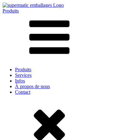
Produits
Tous les produits ➔
Par matériau
SAN
SAN/SMMA
Aluminium
Tôle
Verre
HD-PE
Carton
LD-PE
Produits
Métal
Services
PET
Infos
PP
À propos de nous
rPET
Contact
Grès
Fer blanc
Nylon
rHD-PE
Sachets et bag-in-box
(9)