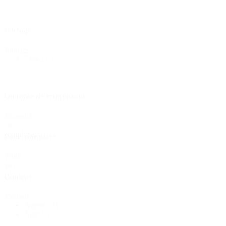
Bouteilles
(519)
Filetage
Filetage
TO43
(1)
Bouteilles Hotfill
(6)
Quantité de remplissage
Bidon
(21)
Quantité
de
remplissage
Poids par pièce
Cosmétiques
(292)
Poids
par
pièce
Couleur
Alimentation
(483)
Couleur
Argent
(7)
Noir
(1)