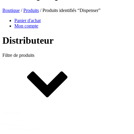
Boutique
/
Produits
/ Produits identifiés “Dispenser”
Bouteilles de bière
(16)
Panier d'achat
Mon compte
Distributeur
Produits chimiques
(267)
Filtre de produits
Distributeurs et pompes
(30)
Boîtes
(73)
Matériau
Pulvérisateur fin
(8)
Matériau
Fer blanc
(8)