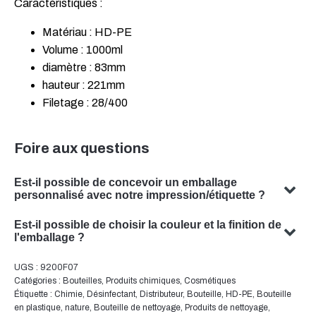
Caractéristiques :
Matériau : HD-PE
Volume : 1000ml
diamètre : 83mm
hauteur : 221mm
Filetage : 28/400
Foire aux questions
Est-il possible de concevoir un emballage
personnalisé avec notre impression/étiquette ?
Oui, nous pouvons concevoir un emballage personnalisé
Est-il possible de choisir la couleur et la finition de
avec votre sujet. Notre équipe est spécialisée dans la
l'emballage ?
conception de solutions d'emballage sur mesure qui
Oui, il est souvent possible de choisir la couleur et la
UGS :
9200F07
répondent à vos besoins spécifiques.
finition de votre emballage. Notre équipe se fera un
Catégories :
Bouteilles
,
Produits chimiques
,
Cosmétiques
plaisir de vous conseiller pour trouver la couleur et la
Étiquette :
Chimie
,
Désinfectant
,
Distributeur
,
Bouteille
,
HD-PE
,
Bouteille
en plastique
,
nature
,
Bouteille de nettoyage
,
Produits de nettoyage
,
finition optimales pour votre emballage de produit.