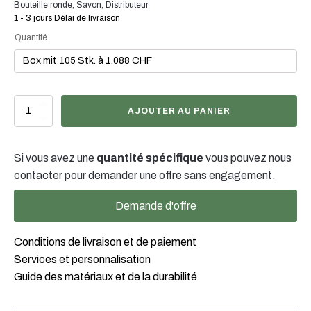
Bouteille ronde
,
Savon
,
Distributeur
1 - 3 jours Délai de livraison
Quantité
quantité
AJOUTER AU PANIER
de
1000ml
Rundflasche
Si vous avez une
quantité spécifique
vous pouvez nous
natur,
28/400
contacter pour demander une offre sans engagement.
Demande d'offre
Conditions de livraison et de paiement
Services et personnalisation
Guide des matériaux et de la durabilité