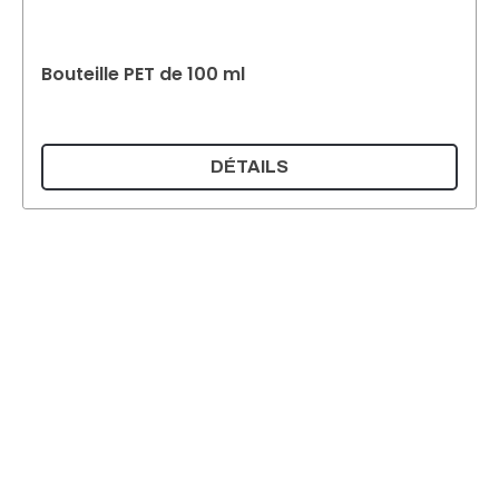
Bouteille PET de 100 ml
DÉTAILS
Supermatic Kunststoffverpackungen GmbH
Ackerstrasse 46
8610 Uster
Suisse
Email :
info@supermatic.ch
Tél. : +41 (0)44 941 3322
Fax : +41 (0)44 941 3324