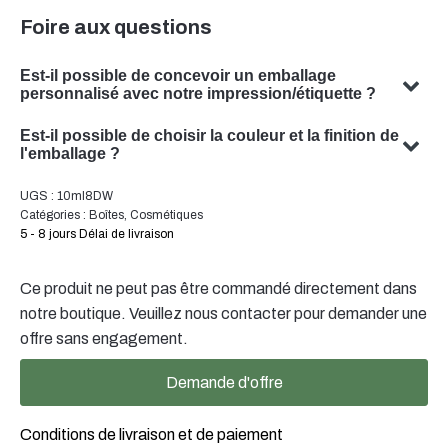
Foire aux questions
Est-il possible de concevoir un emballage
personnalisé avec notre impression/étiquette ?
Oui, nous pouvons concevoir un emballage personnalisé
Est-il possible de choisir la couleur et la finition de
avec votre sujet. Notre équipe est spécialisée dans la
l'emballage ?
conception de solutions d'emballage sur mesure qui
Oui, il est souvent possible de choisir la couleur et la
UGS :
10ml8DW
répondent à vos besoins spécifiques.
finition de votre emballage. Notre équipe se fera un
Catégories :
Boîtes
,
Cosmétiques
plaisir de vous conseiller pour trouver la couleur et la
5 - 8 jours Délai de livraison
finition optimales pour votre emballage de produit.
Ce produit ne peut pas être commandé directement dans
notre boutique. Veuillez nous contacter pour demander une
offre sans engagement.
Demande d'offre
Conditions de livraison et de paiement