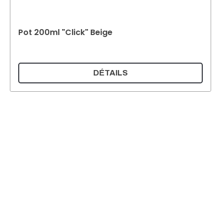
Pot 200ml "Click" Beige
DÉTAILS
Supermatic Kunststoffverpackungen GmbH
Ackerstrasse 46
8610 Uster
Suisse
Email :
info@supermatic.ch
Tél. : +41 (0)44 941 3322
Fax : +41 (0)44 941 3324