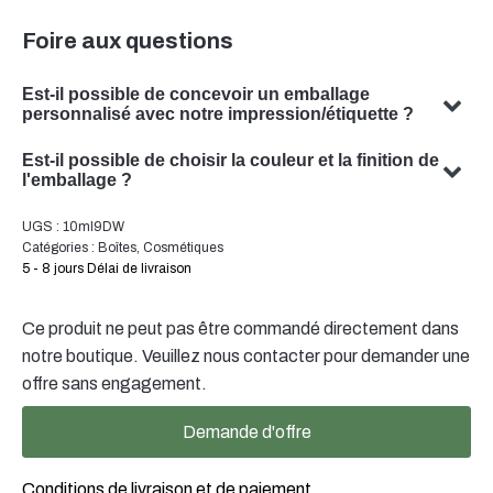
Foire aux questions
Est-il possible de concevoir un emballage
personnalisé avec notre impression/étiquette ?
Oui, nous pouvons concevoir un emballage personnalisé
Est-il possible de choisir la couleur et la finition de
avec votre sujet. Notre équipe est spécialisée dans la
l'emballage ?
conception de solutions d'emballage sur mesure qui
Oui, il est souvent possible de choisir la couleur et la
UGS :
10ml9DW
répondent à vos besoins spécifiques.
finition de votre emballage. Notre équipe se fera un
Catégories :
Boîtes
,
Cosmétiques
plaisir de vous conseiller pour trouver la couleur et la
5 - 8 jours Délai de livraison
finition optimales pour votre emballage de produit.
Ce produit ne peut pas être commandé directement dans
notre boutique. Veuillez nous contacter pour demander une
offre sans engagement.
Demande d'offre
Conditions de livraison et de paiement