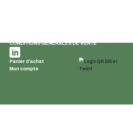
Fax : +41 (0)44 941 3324
French
Mentions légales et déclaration de
confidentialité
Conditions de livraison et de paiement
CONDITIONS GÉNÉRALES DE VENTE
Panier d'achat
Mon compte