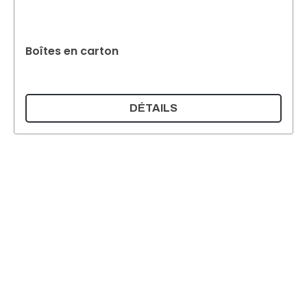
Boîtes en carton
DÉTAILS
Supermatic Kunststoffverpackungen GmbH
Ackerstrasse 46
8610 Uster
Suisse
Email :
info@supermatic.ch
Tél. : +41 (0)44 941 3322