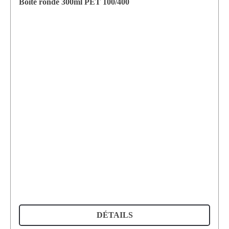
Boîte ronde 300ml PET 100/400
DÉTAILS