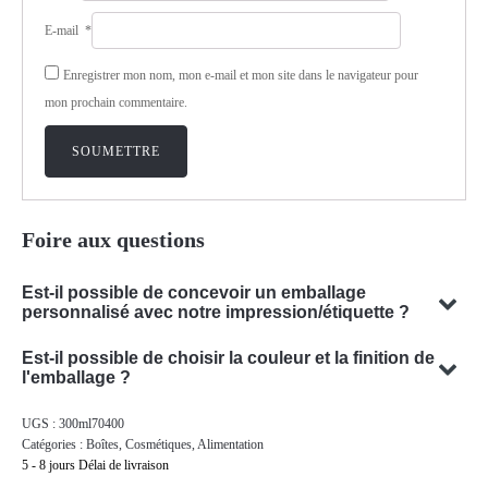
E-mail
*
Enregistrer mon nom, mon e-mail et mon site dans le navigateur pour
mon prochain commentaire.
Foire aux questions
Est-il possible de concevoir un emballage
personnalisé avec notre impression/étiquette ?
Oui, nous pouvons concevoir un emballage personnalisé avec
Est-il possible de choisir la couleur et la finition de
votre sujet. Notre équipe est spécialisée dans la conception de
l'emballage ?
solutions d'emballage sur mesure qui répondent à vos besoins
Oui, il est souvent possible de choisir la couleur et la finition
UGS :
300ml70400
spécifiques.
de votre emballage. Notre équipe se fera un plaisir de vous
Catégories :
Boîtes
,
Cosmétiques
,
Alimentation
conseiller pour trouver la couleur et la finition optimales pour
5 - 8 jours Délai de livraison